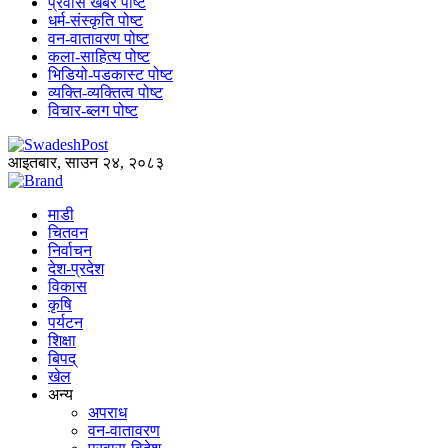
प्रवास खबर पोष्ट
धर्म-संस्कृति पोष्ट
वन-वातावरण पोष्ट
कला-साहित्य पोष्ट
भिडियो-पडकास्ट पोष्ट
व्यक्ति-व्यक्तित्व पोष्ट
विचार-ब्लग पोष्ट
आइतबार, साउन २४, २०८३
माडी
चितवन
निर्वाचन
देश-प्रदेश
विकास
कृषि
पर्यटन
शिक्षा
बिपद्
खेल
अन्य
अपराध
वन-वातावरण