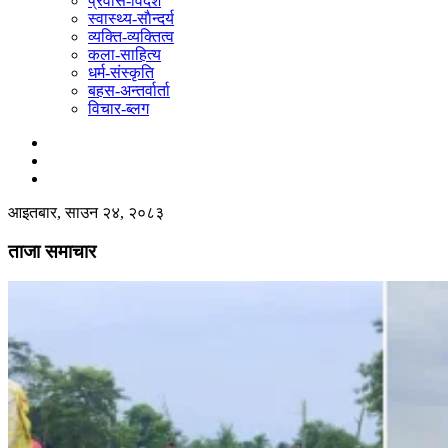
प्रवास-विदेश
स्वास्थ्य-साैन्दर्य
व्यक्ति-व्यक्तित्व
कला-साहित्य
धर्म-संस्कृति
बहस-अन्तर्वार्ता
विचार-ब्लग
आइतबार, साउन २४, २०८३
ताजा समाचार