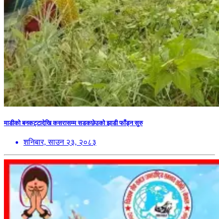
माडीको बनकट्टादेखि कसरासम्म सडकछेउको झाडी फाँड्न सुरु
शनिबार, साउन २३, २०८३