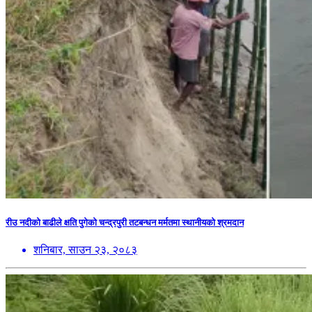
रीउ नदीको बाढीले क्षति पुगेको चन्द्रपुरी तटबन्धन मर्मतमा स्थानीयको श्रमदान
शनिबार, साउन २३, २०८३