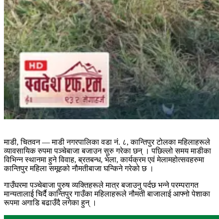
माडी, चितवन — माडी नगरपालिका वडा नं. ८, कान्तिपुर टोलका महिलाहरूले
व्यावसायिक रुपमा पञ्चेबाजा बजाउन सुरु गरेका छन् । पछिल्लो समय माडीका
विभिन्न स्थानमा हुने विवाह, ब्रतबन्ध, भेला, कार्यक्रम एवं मेलामहोत्सवहरुमा
कान्तिपुर महिला समूहको नौमतीबाजा घन्किने गरेको छ ।
गाउँघरमा पञ्चेबाजा पुरुष व्यक्तिहरूले मात्र बजाउनु पर्दछ भन्ने परम्परागत
मान्यतालाई चिर्दै कान्तिपुर गाउँका महिलाहरूले नौमती बाजालाई आफ्नो पेशाका
रूपमा अगाडि बढाउँदै लगेका हुन् ।