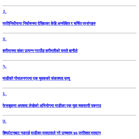
३.
प्रतिनिधीसभा निर्वाचनमा देखिएका केहि अनपेक्षित र चर्चित प्रसंगहरु
४.
श्रीमानमा शंका उत्पन्न गराउँछ श्रीमतीको यस्तो बानीले
५.
माडीको गोपालनगरमा एक युवकको संकाश्पद मृत्यु
६.
फेसबुकमा अपशव्द लेखेको अभियोगमा माडीका एक युवा व्यवसायी पक्राउ
७.
बिष्फोटनबाट नडराई माडीका मतदाताले गरे उच्चतम् ७६ प्रतिशत मतदान