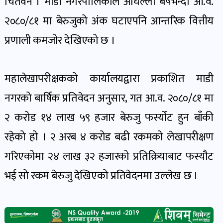
चितवन । माडी नगरपालिकाले अघिल्लो बर्षभन्दा आ.व.
पोष्ट
२०८०/८१ मा बेरुजुको अंक घटाएपनि आन्तरिक वित्तीय
प्रणाली कमजोर देखिएको छ ।
पर्यटन
खबर
पोष्ट
महालेखापरीक्षकको कार्यालयद्वारा प्रकाशित माडी
नगरको बार्षिक प्रतिवेदन अनुसार, गत आ.व. २०८०/८१ मा
शिक्षा
२ करोड १४ लाख ५९ हजार बेरुजु फर्स्योट हुन बाँकी
खबर
पोष्ट
रहेको हो । २ अरब ४ करोड बढी रकमको लेखापरीक्षण
गरिएकोमा २४ लाख ३२ हजारको प्रतिक्रियाबाट फस्यौट
बिपद-
भई सो रकम बेरुजु देखिएको प्रतिवेदनमा उल्लेख छ ।
जोखिम
पोष्ट