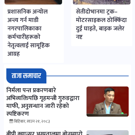
प्रशासनिक अन्योल
सेतीदोभानमा ट्रक–
अन्त्य गर्न माडी
मोटरसाइकल ठोक्किँदा
नगरपालिकाका
दुई घाइते, बाइक जलेर
कर्मचारीहरूको
नष्ट
नेतृत्वलाई सामूहिक
आग्रह
ताजा समाचार
निर्मला पन्त प्रकरणबारे
अभिव्यक्तिपछि गृहमन्त्री गुरुङद्वारा
माफी, अनुसन्धान जारी रहेको
स्पष्टिकरण
बिहिबार, साउन २१, २०८३
बीपी क्यान्सर अस्पतालमा बोनम्यारो