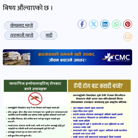
बिषय औंल्याएको छ ।
भिडियो-
पडकास्ट
खेमप्रसाद महतो
पोष्ट
ताराकाजी महतो
माडी
व्यक्ति-
व्यक्तित्व
पोष्ट
विचार-
ब्लग
पोष्ट