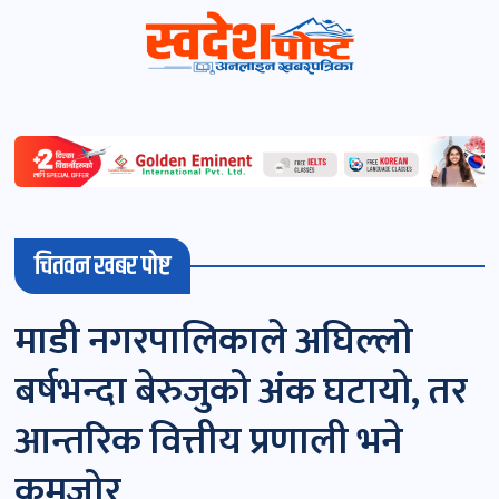
स्वदेशपोष्ट
विशेष
माडी
चितवन खबर पोष्ट
(स्थानीय)
खबर
माडी नगरपालिकाले अघिल्लो
पोष्ट
बर्षभन्दा बेरुजुको अंक घटायो, तर
चितवन
आन्तरिक वित्तीय प्रणाली भने
खबर
कमजोर
पोष्ट