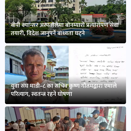
बीपी क्यान्सर अस्पतालमा बोनम्यारो प्रत्यारोपण सेवा
तयारी, विदेश जानुपर्ने बाध्यता घट्ने
युवा संघ माडी–८ का सचिव कृष्ण गौतमद्वारा एमाले
परित्याग, स्वतन्त्र रहने घोषणा