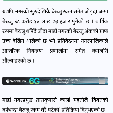
खेल
यद्यपि, नगरको सुरुदेखिकै बेरुजु रकम समेत जोड्दा जम्मा
र
खेलाडी
बेरुजु ४८ करोड १४ लाख ७३ हजार पुगेको छ । बार्षिक
पोष्ट
रुपमा बेरुजु थपिँदै जाँदा माडी नगरको बेरुजु अंकको ग्राफ
उच्च देखिन थालेको छ भने प्रतिवेदनमा नगरपालिकाले
अपराध
आन्तरिक नियन्त्रण प्रणालीमा समेत कमजोरी
खबर
पोष्ट
औंल्याइएको छ ।
स्वास्थ्य
खबर
पोष्ट
माडी नगरप्रमुख ताराकुमारी काजी महतोले ‘विगतको
बर्षभन्दा बेरुजु रकम धेरै घटेको’ प्रतिक्रिया दिनुभएको छ ।
प्रवास