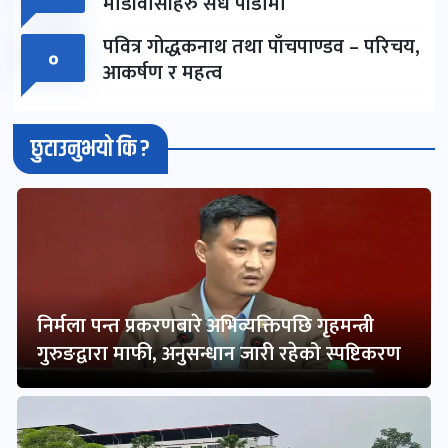
माडीवासीहरु संधै पीडामा
पवित्र गोद्धकनाथ तथा पाँचपाण्डव – परिचय,
०
आकर्षण र महत्व
छुटाउनुभयो कि ?
निर्मला पन्त प्रकरणबारे अभिव्यक्तिपछि गृहमन्त्री
गुरुङद्वारा माफी, अनुसन्धान जारी रहेको स्पष्टिकरण