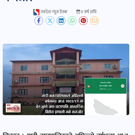
स्वदेश न्यूज डेस्क
१ वर्ष अघि
देश-
प्रदेश
खबर
पोष्ट
विकास-
निर्माण
खबर
पोष्ट
कृषि
र
कृषक