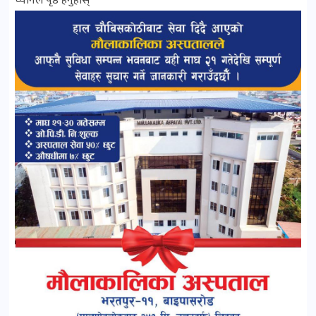
च्यानल पृष्ठ हेर्नुहोस्