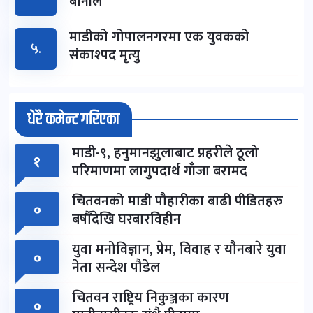
बानीले
माडीको गोपालनगरमा एक युवकको
५.
संकाश्पद मृत्यु
धेरै कमेन्ट गरिएका
माडी-९, हनुमानझुलाबाट प्रहरीले ठूलो
१
परिमाणमा लागुपदार्थ गाँजा बरामद
चितवनको माडी पौहारीका बाढी पीडितहरु
०
बर्षौंदेखि घरबारविहीन
युवा मनोविज्ञान, प्रेम, विवाह र यौनबारे युवा
०
नेता सन्देश पौडेल
चितवन राष्ट्रिय निकुञ्जका कारण
०