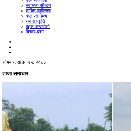
प्रवास-विदेश
स्वास्थ्य-साैन्दर्य
व्यक्ति-व्यक्तित्व
कला-साहित्य
धर्म-संस्कृति
बहस-अन्तर्वार्ता
विचार-ब्लग
सोमबार, साउन २५, २०८३
ताजा समाचार