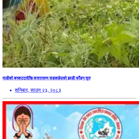
माडीको बनकट्टादेखि कसरासम्म सडकछेउको झाडी फाँड्न सुरु
शनिबार, साउन २३, २०८३