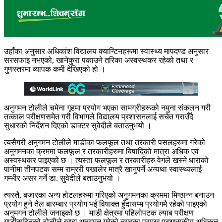
उहाँका अनुसार अधिकांश विद्यालय क्यान्टिनहरूमा स्वास्थ्य मापदण्ड अनुसार
सरसफाइ नभएको, खानेकुरा पकाउने तरिका अस्वस्थकर रहेको तथा र
गुणस्तरमा व्यापक कमी देखिएको हो ।
अनुगमन टोलीले चमेना गृहमा प्रयोग भएका सामग्रीहरूको नमुना संकलन गरी
तत्काल परीक्षणसमेत गरी विभागले विद्यालय प्रशासनलाई सचेत गराउँदै
सुधारको निर्देशन दिएको डाक्टर सुवेदीले बताउनुभयो ।
त्यसैगरी अनुगमन टोलीले माडीका फलफूल तथा तरकारी पसलहरुमा गरेको
अनुगमनका क्रममा फलफूल र तरकारीहरुमा बिषादिको मात्रा अधिक एवं
अस्वस्थकर पाइएको छ । त्यस्ता फलफूल र तरकारीहरु वेगले खस्ने धाराको
पानीमा तीनपटक सम्म राम्ररी पखालेर मात्रै खानुपर्ने अन्यथा स्वास्थ्यलाई
गम्भीर असर गर्ने डा. सुवेदीले बताउनुभयो ।
त्यस्तै, बजारका अन्य होटलहरुमा गरिएको अनुगमनका क्रममा मिष्ठान्न बनाउन
प्रयोग हुने तेल बारम्बार प्रयोग भई विषाक्त हुँदासम्म प्रयोगमै रहेको पाइएको
अनुमगन टोलीले जनाइको छ । माडी क्षेत्रमा पहिलोपटक ल्याब परीक्षण
गाडीसहितको टोलीले खाद्य अनुगमन गरेको नगरका प्रमुख प्रशासकीय अधिकृत