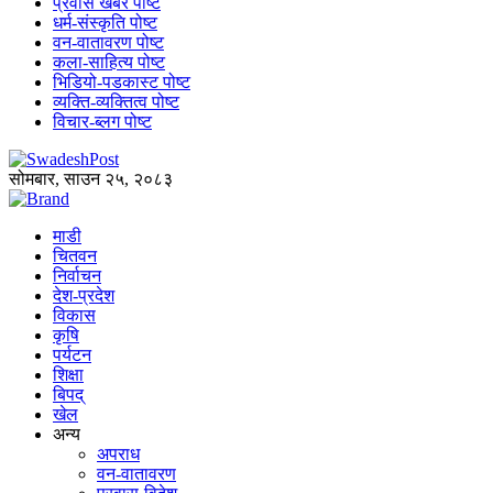
प्रवास खबर पोष्ट
धर्म-संस्कृति पोष्ट
वन-वातावरण पोष्ट
कला-साहित्य पोष्ट
भिडियो-पडकास्ट पोष्ट
व्यक्ति-व्यक्तित्व पोष्ट
विचार-ब्लग पोष्ट
सोमबार, साउन २५, २०८३
माडी
चितवन
निर्वाचन
देश-प्रदेश
विकास
कृषि
पर्यटन
शिक्षा
बिपद्
खेल
अन्य
अपराध
वन-वातावरण