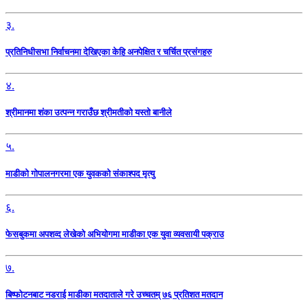
३.
प्रतिनिधीसभा निर्वाचनमा देखिएका केहि अनपेक्षित र चर्चित प्रसंगहरु
४.
श्रीमानमा शंका उत्पन्न गराउँछ श्रीमतीको यस्तो बानीले
५.
माडीको गोपालनगरमा एक युवकको संकाश्पद मृत्यु
६.
फेसबुकमा अपशव्द लेखेको अभियोगमा माडीका एक युवा व्यवसायी पक्राउ
७.
बिष्फोटनबाट नडराई माडीका मतदाताले गरे उच्चतम् ७६ प्रतिशत मतदान