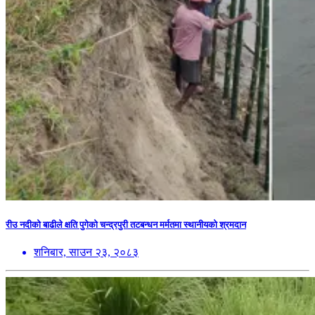
रीउ नदीको बाढीले क्षति पुगेको चन्द्रपुरी तटबन्धन मर्मतमा स्थानीयको श्रमदान
शनिबार, साउन २३, २०८३