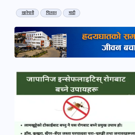
खानेपानी
चितवन
माडी