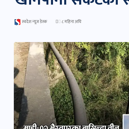
स्वदेश न्यूज डेस्क
८ महिना अघि