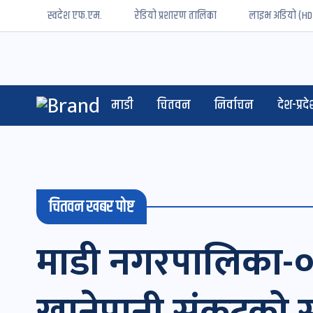
स्वदेश एफ.एम.
रेडियो प्रशारण तालिका
लाइभ अडियो (HD
माडी
चितवन
निर्वाचन
देश-प्रदे
चितवन खबर पोष्ट
माडी नगरपालिका-०२ 
खानेपानी संकटको सा