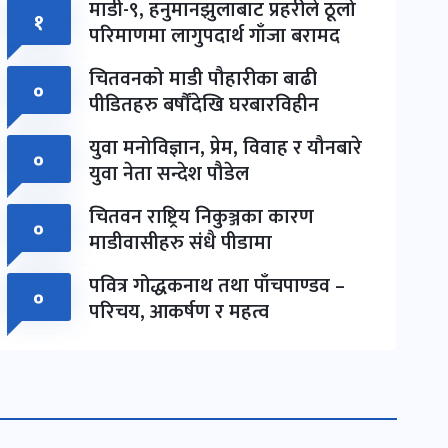
माडी-९, हनुमानझुलाबाट प्रहरीले ठूलो
१
परिमाणमा लागुपदार्थ गाँजा बरामद
चितवनको माडी पौहारीका बाढी
०
पीडितहरु बर्षौंदेखि घरबारविहीन
युवा मनोविज्ञान, प्रेम, विवाह र यौनबारे
०
युवा नेता सन्देश पौडेल
चितवन राष्ट्रिय निकुञ्जका कारण
०
माडीवासीहरु संधै पीडामा
पवित्र गोद्धकनाथ तथा पाँचपाण्डव –
०
परिचय, आकर्षण र महत्व