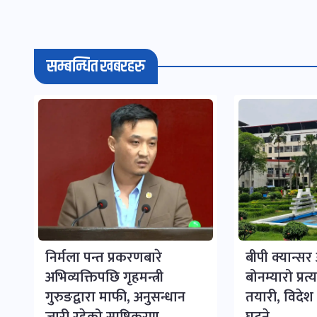
सम्बन्धित खबरहरु
निर्मला पन्त प्रकरणबारे
बीपी क्यान्स
अभिव्यक्तिपछि गृहमन्त्री
बोनम्यारो प्रत
गुरुङद्वारा माफी, अनुसन्धान
तयारी, विदेश ज
जारी रहेको स्पष्टिकरण
घट्ने