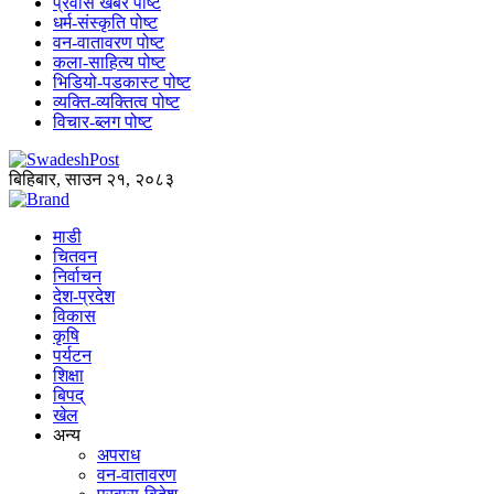
प्रवास खबर पोष्ट
धर्म-संस्कृति पोष्ट
वन-वातावरण पोष्ट
कला-साहित्य पोष्ट
भिडियो-पडकास्ट पोष्ट
व्यक्ति-व्यक्तित्व पोष्ट
विचार-ब्लग पोष्ट
बिहिबार, साउन २१, २०८३
माडी
चितवन
निर्वाचन
देश-प्रदेश
विकास
कृषि
पर्यटन
शिक्षा
बिपद्
खेल
अन्य
अपराध
वन-वातावरण