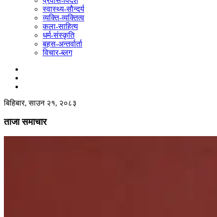
प्रवास-विदेश
स्वास्थ्य-साैन्दर्य
व्यक्ति-व्यक्तित्व
कला-साहित्य
धर्म-संस्कृति
बहस-अन्तर्वार्ता
विचार-ब्लग
बिहिबार, साउन २१, २०८३
ताजा समाचार