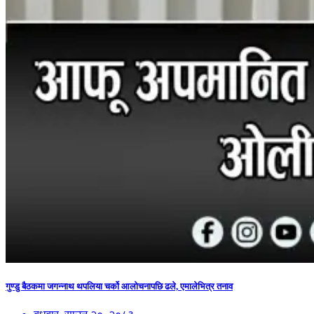
गुण्डु बैठकमा जगन्नाथ थपलिया चर्को आलोचनापछि ढले, एमालेभित्र तनाव