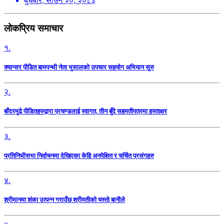
बुधबार, साउन २०, २०८३
लोकप्रिय समाचार
१.
क्यान्सर पीडित बामपन्थी नेता भुसालकाे उपचार सहयोग अभियान सुरु
२.
बाँदरमुढे पीडितहरुद्वारा प्रचण्डलाई स्वागत, तीन बुँदे सहमतीपत्रमा हस्ताक्षर
३.
प्रतिनिधीसभा निर्वाचनमा देखिएका केहि अनपेक्षित र चर्चित प्रसंगहरु
४.
श्रीमानमा शंका उत्पन्न गराउँछ श्रीमतीको यस्तो बानीले