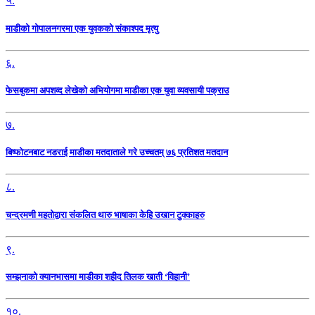
५.
माडीको गोपालनगरमा एक युवकको संकाश्पद मृत्यु
६.
फेसबुकमा अपशव्द लेखेको अभियोगमा माडीका एक युवा व्यवसायी पक्राउ
७.
बिष्फोटनबाट नडराई माडीका मतदाताले गरे उच्चतम् ७६ प्रतिशत मतदान
८.
चन्द्रमणी महतोद्वारा संकलित थारु भाषाका केहि उखान टुक्काहरु
९.
सम्झनाको क्यानभासमा माडीका शहीद तिलक खाती ‘विहानी’
१०.