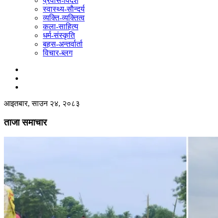
प्रवास-विदेश
स्वास्थ्य-साैन्दर्य
व्यक्ति-व्यक्तित्व
कला-साहित्य
धर्म-संस्कृति
बहस-अन्तर्वार्ता
विचार-ब्लग
आइतबार, साउन २४, २०८३
ताजा समाचार