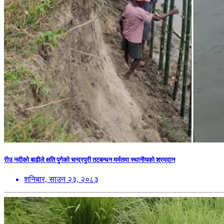
रीउ नदीको बाढीले क्षति पुगेको चन्द्रपुरी तटबन्धन मर्मतमा स्थानीयको श्रमदान
शनिबार, साउन २३, २०८३