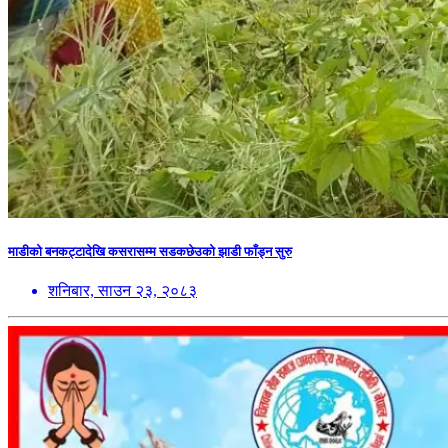
माडीको बनकट्टादेखि कसरासम्म सडकछेउको झाडी फाँड्न सुरु
शनिबार, साउन २३, २०८३