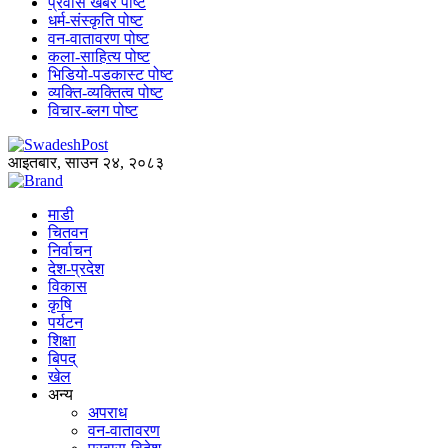
प्रवास खबर पोष्ट
धर्म-संस्कृति पोष्ट
वन-वातावरण पोष्ट
कला-साहित्य पोष्ट
भिडियो-पडकास्ट पोष्ट
व्यक्ति-व्यक्तित्व पोष्ट
विचार-ब्लग पोष्ट
आइतबार, साउन २४, २०८३
माडी
चितवन
निर्वाचन
देश-प्रदेश
विकास
कृषि
पर्यटन
शिक्षा
बिपद्
खेल
अन्य
अपराध
वन-वातावरण