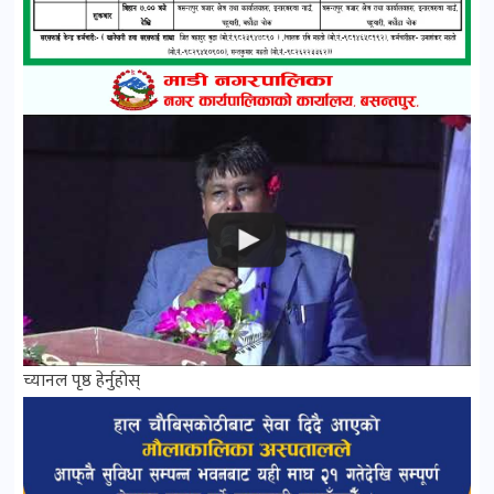
च्यानल पृष्ठ हेर्नुहोस्