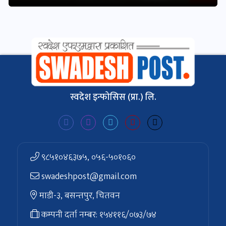
स्वदेश इन्फोसिस (प्रा.) लि.
९८५१०४६३७५, ०५६-५०१०६०
swadeshpost@gmail.com
माडी-३, बसन्तपुर, चितवन
कम्पनी दर्ता नम्बर: १५४११६/०७३/७४