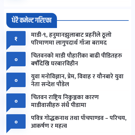
धेरै कमेन्ट गरिएका
माडी-९, हनुमानझुलाबाट प्रहरीले ठूलो
१
परिमाणमा लागुपदार्थ गाँजा बरामद
चितवनको माडी पौहारीका बाढी पीडितहरु
०
बर्षौंदेखि घरबारविहीन
युवा मनोविज्ञान, प्रेम, विवाह र यौनबारे युवा
०
नेता सन्देश पौडेल
चितवन राष्ट्रिय निकुञ्जका कारण
०
माडीवासीहरु संधै पीडामा
पवित्र गोद्धकनाथ तथा पाँचपाण्डव – परिचय,
०
आकर्षण र महत्व