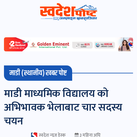
स्वदेशपोष्ट
विशेष
माडी
माडी (स्थानीय) खबर पोष्ट
(स्थानीय)
खबर
माडी माध्यमिक विद्यालय को
पोष्ट
अभिभावक भेलाबाट चार सदस्य
चितवन
चयन
खबर
पोष्ट
स्वदेश न्यूज डेस्क
३ महिना अघि