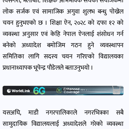
त्यसैगरी, भेलाबाट शिक्षक अभिभावक संघको संयोजकमा
खेल
लोक सर्जक एवं सामाजिक अगुवा शुलभ बन्धु पोख्रेल
र
खेलाडी
चयन हुनुभएको छ । शिक्षा ऐन, २०२८ को दफा १२ को
पोष्ट
व्यवस्था अनुसार एवं केहि नेपाल ऐनलाई शंसोधन गर्न
बनेको अध्यादेश बमोजिम गठन हुने व्यवस्थापन
अपराध
समितिका लागि सदस्य चयन गरिएको विद्यालयका
खबर
पोष्ट
प्रधानाध्यापक भूपेन्द्र पौडेलले बताउनुभयो ।
स्वास्थ्य
खबर
पोष्ट
यसअघि, माडी नगरपालिकाले नगरभित्रका सबै
सामुदायिक विद्यालयलाई अध्यादेशले गरेको व्यवस्था
प्रवास