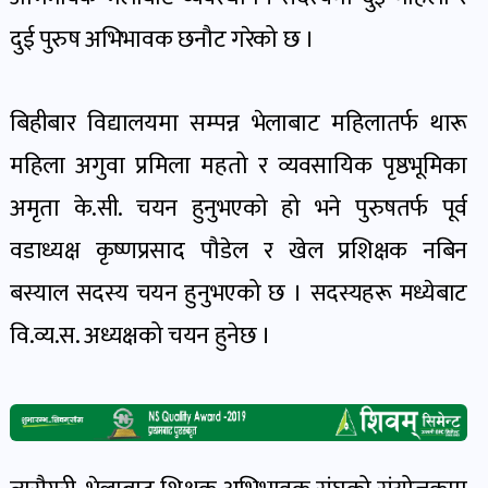
पोष्ट
दुई पुरुष अभिभावक छनौट गरेको छ ।
पर्यटन
खबर
बिहीबार विद्यालयमा सम्पन्न भेलाबाट महिलातर्फ थारू
पोष्ट
महिला अगुवा प्रमिला महतो र व्यवसायिक पृष्ठभूमिका
अमृता के.सी. चयन हुनुभएको हो भने पुरुषतर्फ पूर्व
शिक्षा
वडाध्यक्ष कृष्णप्रसाद पौडेल र खेल प्रशिक्षक नबिन
खबर
पोष्ट
बस्याल सदस्य चयन हुनुभएको छ । सदस्यहरू मध्येबाट
वि.व्य.स. अध्यक्षको चयन हुनेछ ।
बिपद-
जोखिम
पोष्ट