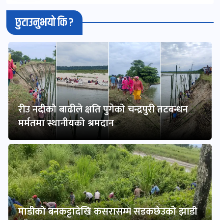
छुटाउनुभयो कि ?
रीउ नदीको बाढीले क्षति पुगेको चन्द्रपुरी तटबन्धन
मर्मतमा स्थानीयको श्रमदान
माडीको बनकट्टादेखि कसरासम्म सडकछेउको झाडी