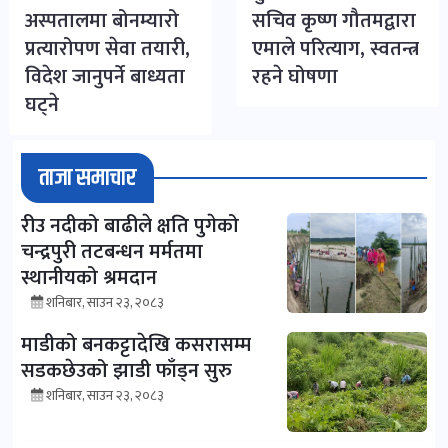
अस्पतालमा बोनम्यारो
सचिव कृष्ण गौतमद्वारा
प्रत्यारोपण सेवा तयारी,
एमाले परित्याग, स्वतन्त्र
विदेश जानुपर्ने बाध्यता
रहने घोषणा
घट्ने
ताजा समाचार
रीउ नदीको बाढीले क्षति पुगेको
चन्द्रपुरी तटबन्धन मर्मतमा
स्थानीयको श्रमदान
शनिबार, साउन २३, २०८३
माडीको बनकट्टादेखि कसरासम्म
सडकछेउको झाडी फाँड्न सुरु
शनिबार, साउन २३, २०८३