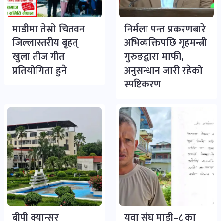
माडीमा तेस्रो चितवन
निर्मला पन्त प्रकरणबारे
जिल्लास्तरीय बृहत्
अभिव्यक्तिपछि गृहमन्त्री
खुला तीज गीत
गुरुङद्वारा माफी,
प्रतियोगिता हुने
अनुसन्धान जारी रहेको
स्पष्टिकरण
बीपी क्यान्सर
युवा संघ माडी–८ का