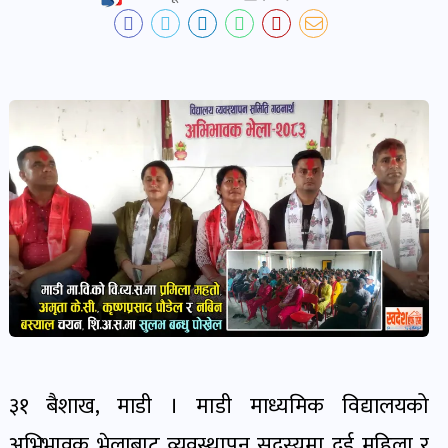
देश-
प्रदेश
खबर
पोष्ट
विकास-
निर्माण
खबर
पोष्ट
कृषि
र
३१ बैशाख, माडी । माडी माध्यमिक विद्यालयको
कृषक
अभिभावक भेलाबाट व्यवस्थापन सदस्यमा दुई महिला र