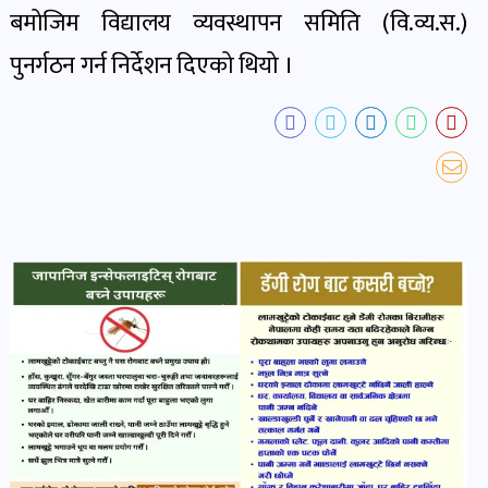
खबर
बमोजिम विद्यालय व्यवस्थापन समिति (वि.व्य.स.)
पोष्ट
पुनर्गठन गर्न निर्देशन दिएको थियो ।
धर्म-
संस्कृति
पोष्ट
वन-
वातावरण
पोष्ट
कला-
साहित्य
पोष्ट