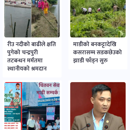
रीउ नदीको बाढीले क्षति
माडीको बनकट्टादेखि
पुगेको चन्द्रपुरी
कसरासम्म सडकछेउको
तटबन्धन मर्मतमा
झाडी फाँड्न सुरु
स्थानीयको श्रमदान