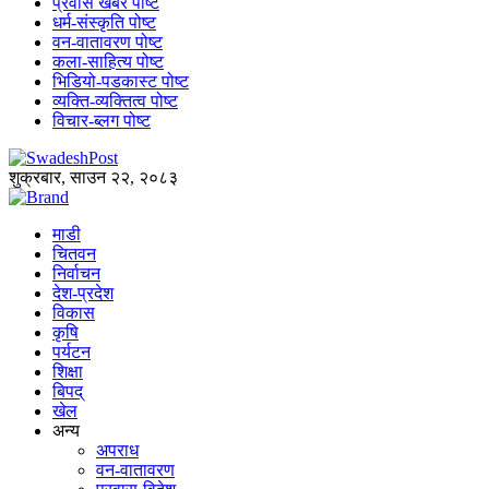
प्रवास खबर पोष्ट
धर्म-संस्कृति पोष्ट
वन-वातावरण पोष्ट
कला-साहित्य पोष्ट
भिडियो-पडकास्ट पोष्ट
व्यक्ति-व्यक्तित्व पोष्ट
विचार-ब्लग पोष्ट
शुक्रबार, साउन २२, २०८३
माडी
चितवन
निर्वाचन
देश-प्रदेश
विकास
कृषि
पर्यटन
शिक्षा
बिपद्
खेल
अन्य
अपराध
वन-वातावरण