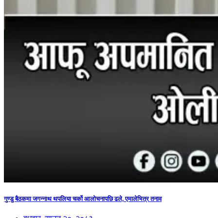
गुण्डु बैठकमा जगन्नाथ थपलिया चर्को आलोचनापछि ढले, एमालेभित्र तनाव