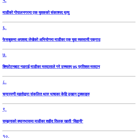
५.
माडीको गोपालनगरमा एक युवकको संकाश्पद मृत्यु
६.
फेसबुकमा अपशव्द लेखेको अभियोगमा माडीका एक युवा व्यवसायी पक्राउ
७.
बिष्फोटनबाट नडराई माडीका मतदाताले गरे उच्चतम् ७६ प्रतिशत मतदान
८.
चन्द्रमणी महतोद्वारा संकलित थारु भाषाका केहि उखान टुक्काहरु
९.
सम्झनाको क्यानभासमा माडीका शहीद तिलक खाती ‘विहानी’
१०.