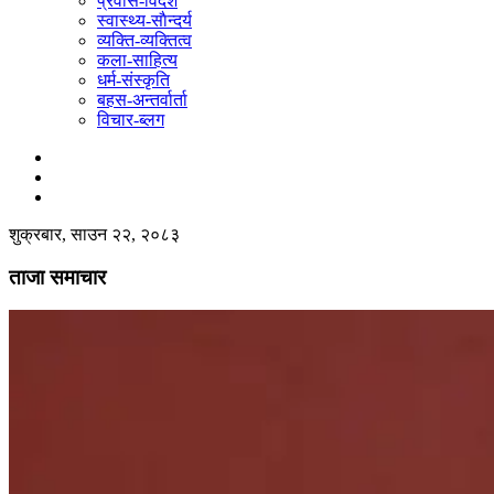
प्रवास-विदेश
स्वास्थ्य-साैन्दर्य
व्यक्ति-व्यक्तित्व
कला-साहित्य
धर्म-संस्कृति
बहस-अन्तर्वार्ता
विचार-ब्लग
शुक्रबार, साउन २२, २०८३
ताजा समाचार