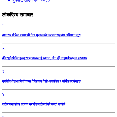
बुधबार, साउन २०, २०८३
लोकप्रिय समाचार
१.
क्यान्सर पीडित बामपन्थी नेता भुसालकाे उपचार सहयोग अभियान सुरु
२.
बाँदरमुढे पीडितहरुद्वारा प्रचण्डलाई स्वागत, तीन बुँदे सहमतीपत्रमा हस्ताक्षर
३.
प्रतिनिधीसभा निर्वाचनमा देखिएका केहि अनपेक्षित र चर्चित प्रसंगहरु
४.
श्रीमानमा शंका उत्पन्न गराउँछ श्रीमतीको यस्तो बानीले