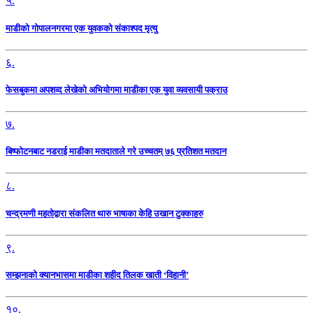
५.
माडीको गोपालनगरमा एक युवकको संकाश्पद मृत्यु
६.
फेसबुकमा अपशव्द लेखेको अभियोगमा माडीका एक युवा व्यवसायी पक्राउ
७.
बिष्फोटनबाट नडराई माडीका मतदाताले गरे उच्चतम् ७६ प्रतिशत मतदान
८.
चन्द्रमणी महतोद्वारा संकलित थारु भाषाका केहि उखान टुक्काहरु
९.
सम्झनाको क्यानभासमा माडीका शहीद तिलक खाती ‘विहानी’
१०.