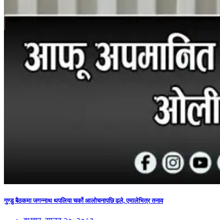
गुण्डु बैठकमा जगन्नाथ थपलिया चर्को आलोचनापछि ढले, एमालेभित्र तनाव