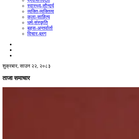
प्रवास-विदेश
स्वास्थ्य-साैन्दर्य
व्यक्ति-व्यक्तित्व
कला-साहित्य
धर्म-संस्कृति
बहस-अन्तर्वार्ता
विचार-ब्लग
शुक्रबार, साउन २२, २०८३
ताजा समाचार