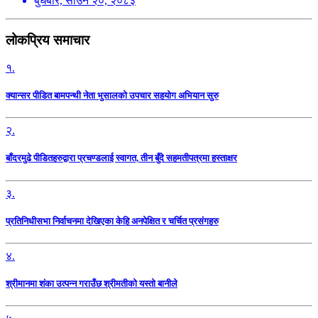
बुधबार, साउन २०, २०८३
लोकप्रिय समाचार
१.
क्यान्सर पीडित बामपन्थी नेता भुसालकाे उपचार सहयोग अभियान सुरु
२.
बाँदरमुढे पीडितहरुद्वारा प्रचण्डलाई स्वागत, तीन बुँदे सहमतीपत्रमा हस्ताक्षर
३.
प्रतिनिधीसभा निर्वाचनमा देखिएका केहि अनपेक्षित र चर्चित प्रसंगहरु
४.
श्रीमानमा शंका उत्पन्न गराउँछ श्रीमतीको यस्तो बानीले