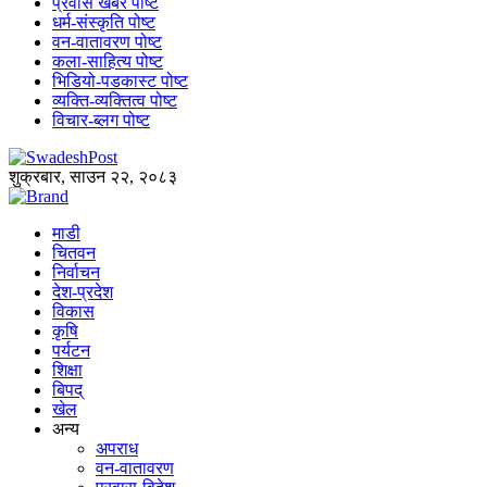
प्रवास खबर पोष्ट
धर्म-संस्कृति पोष्ट
वन-वातावरण पोष्ट
कला-साहित्य पोष्ट
भिडियो-पडकास्ट पोष्ट
व्यक्ति-व्यक्तित्व पोष्ट
विचार-ब्लग पोष्ट
शुक्रबार, साउन २२, २०८३
माडी
चितवन
निर्वाचन
देश-प्रदेश
विकास
कृषि
पर्यटन
शिक्षा
बिपद्
खेल
अन्य
अपराध
वन-वातावरण