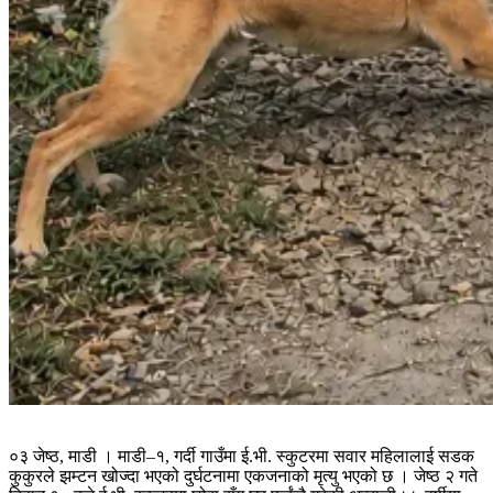
०३ जेष्ठ, माडी । माडी–१, गर्दी गाउँमा ई.भी. स्कुटरमा सवार महिलालाई सडक
कुकुरले झम्टन खोज्दा भएको दुर्घटनामा एकजनाको मृत्यु भएको छ । जेष्ठ २ गते