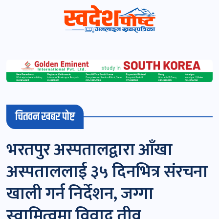
स्वदेशपोष्ट
विशेष
माडी
चितवन खबर पोष्ट
(स्थानीय)
खबर
भरतपुर अस्पतालद्वारा आँखा
पोष्ट
अस्पताललाई ३५ दिनभित्र संरचना
चितवन
खाली गर्न निर्देशन, जग्गा
खबर
स्वामित्वमा विवाद तीव्र
पोष्ट