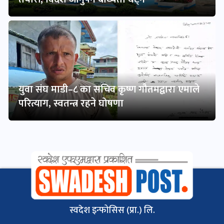
युवा संघ माडी–८ का सचिव कृष्ण गौतमद्वारा एमाले
परित्याग, स्वतन्त्र रहने घोषणा
स्वदेश इन्फोसिस (प्रा.) लि.