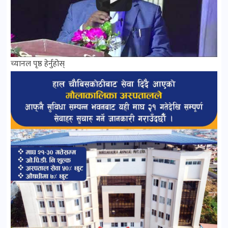
च्यानल पृष्ठ हेर्नुहोस्