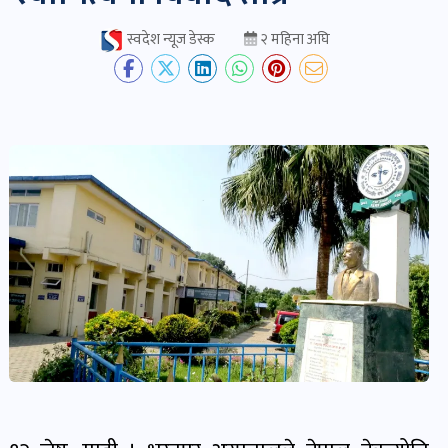
स्वदेश न्यूज डेस्क
२ महिना अघि
देश-
प्रदेश
खबर
पोष्ट
विकास-
निर्माण
खबर
पोष्ट
कृषि
र
कृषक