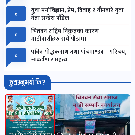
युवा मनोविज्ञान, प्रेम, विवाह र यौनबारे युवा
०
नेता सन्देश पौडेल
चितवन राष्ट्रिय निकुञ्जका कारण
०
माडीवासीहरु संधै पीडामा
पवित्र गोद्धकनाथ तथा पाँचपाण्डव – परिचय,
०
आकर्षण र महत्व
छुटाउनुभयो कि ?