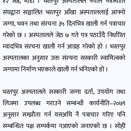
१२ जेष्ठ, माडी । भरतपुर अस्पतालले नेपाल नेत्रज्योति
पोष्ट
संघद्वारा सञ्चालित भरतपुर आँखा अस्पताललाई आफ्नो
जग्गा, भवन तथा संरचना ३५ दिनभित्र खाली गर्न पत्राचार
पर्यटन
खबर
गरेको छ । अस्पतालले जेठ ७ गते पत्र पठाउँदै निर्धारित
पोष्ट
म्यादभित्र संरचना खाली गर्न आग्रह गरेको हो । भरतपुर
अस्पतालका अनुसार उक्त संरचना सरकारी स्वामित्वको
शिक्षा
जग्गामा निर्माण भएकाले खाली गर्न भनिएको हो ।
खबर
पोष्ट
भरतपुर अस्पतालले सरकारी जग्गा दर्ता, उपयोग तथा
बिपद-
लिजमा उपलब्ध गराउने सम्बन्धी कार्यनीति–२०७९
जोखिम
अनुसार सम्झौता गर्न यसअघि नै पत्राचार गरिए पनि
पोष्ट
सम्बन्धित पक्ष सम्पर्कमा नआएको जनाएको छ । सोही