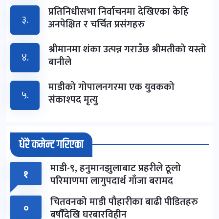
प्रतिनिधीसभा निर्वाचनमा देखिएका केहि
३.
अनपेक्षित र चर्चित प्रसंगहरु
श्रीमानमा शंका उत्पन्न गराउँछ श्रीमतीको यस्तो
४.
बानीले
माडीको गोपालनगरमा एक युवकको
५.
संकाश्पद मृत्यु
धेरै कमेन्ट गरिएका
माडी-९, हनुमानझुलाबाट प्रहरीले ठूलो
१
परिमाणमा लागुपदार्थ गाँजा बरामद
चितवनको माडी पौहारीका बाढी पीडितहरु
०
बर्षौंदेखि घरबारविहीन