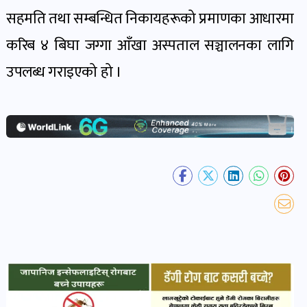
खबर
सहमति तथा सम्बन्धित निकायहरूको प्रमाणका आधारमा
पोष्ट
करिब ४ बिघा जग्गा आँखा अस्पताल सञ्चालनका लागि
उपलब्ध गराइएको हो ।
धर्म-
संस्कृति
पोष्ट
वन-
वातावरण
पोष्ट
कला-
साहित्य
पोष्ट