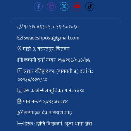
९८५१०४६३७५, ०५६-५०१०६०
swadeshpost@gmail.com
माडी-३, बसन्तपुर, चितवन
कम्पनी दर्ता नम्बर: १५४११६/०७३/७४
सञ्चार रजिष्ट्रार का. (बागमती प्र.) दर्ता नं.:
००१३६/०७९/८०
प्रेस काउन्सिल सूचिकरण नं.: १४९०
पान नम्बर: ६०४३०७७१४
सम्पादक: देव नारायण शाह
डेस्क : दीप्ति विश्वकर्मा, श्रृजा थापा क्षेत्री