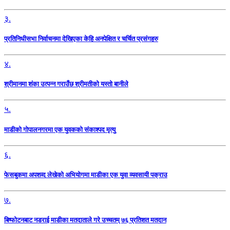
३.
प्रतिनिधीसभा निर्वाचनमा देखिएका केहि अनपेक्षित र चर्चित प्रसंगहरु
४.
श्रीमानमा शंका उत्पन्न गराउँछ श्रीमतीको यस्तो बानीले
५.
माडीको गोपालनगरमा एक युवकको संकाश्पद मृत्यु
६.
फेसबुकमा अपशव्द लेखेको अभियोगमा माडीका एक युवा व्यवसायी पक्राउ
७.
बिष्फोटनबाट नडराई माडीका मतदाताले गरे उच्चतम् ७६ प्रतिशत मतदान