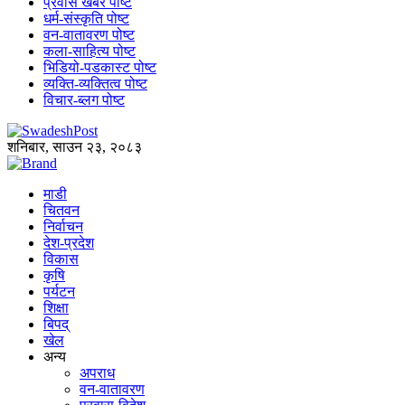
प्रवास खबर पोष्ट
धर्म-संस्कृति पोष्ट
वन-वातावरण पोष्ट
कला-साहित्य पोष्ट
भिडियो-पडकास्ट पोष्ट
व्यक्ति-व्यक्तित्व पोष्ट
विचार-ब्लग पोष्ट
शनिबार, साउन २३, २०८३
माडी
चितवन
निर्वाचन
देश-प्रदेश
विकास
कृषि
पर्यटन
शिक्षा
बिपद्
खेल
अन्य
अपराध
वन-वातावरण