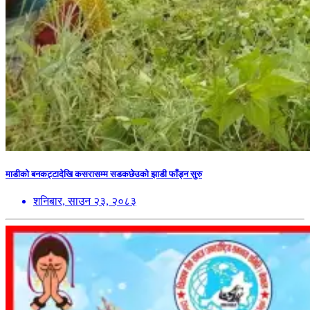
माडीको बनकट्टादेखि कसरासम्म सडकछेउको झाडी फाँड्न सुरु
शनिबार, साउन २३, २०८३