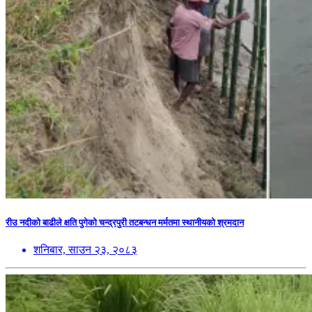
रीउ नदीको बाढीले क्षति पुगेको चन्द्रपुरी तटबन्धन मर्मतमा स्थानीयको श्रमदान
शनिबार, साउन २३, २०८३