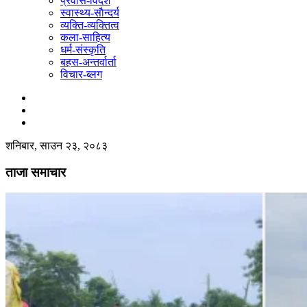
प्रवास-विदेश
स्वास्थ्य-साैन्दर्य
व्यक्ति-व्यक्तित्व
कला-साहित्य
धर्म-संस्कृति
बहस-अन्तर्वार्ता
विचार-ब्लग
शनिबार, साउन २३, २०८३
ताजा समाचार