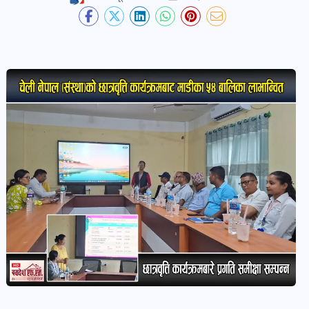
देश-
प्रदेश
खबर
पोष्ट
विकास-
निर्माण
खबर
पोष्ट
कृषि
र
कृषक