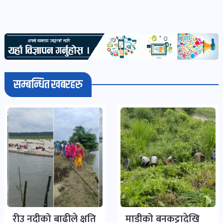
सम्बन्धित खबरहरु
रीउ नदीको बाढीले क्षति
माडीको बनकट्टादेखि