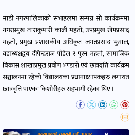
खबर
पोष्ट
माडी नगरपालिकाको सभाहलमा सम्पन्न सो कार्यक्रममा
नगरप्रमुख ताराकुमारी काजी महतो, उपप्रमुख खेमप्रसाद
धर्म-
महतो, प्रमुख प्रशासकीय अधिकृत जगतप्रसाद भुसाल,
संस्कृति
पोष्ट
वडाध्यक्षद्वय दीपेन्द्रराज पौडेल र पुरन महतो, सामाजिक
विकास शाखाप्रमुख प्रवीण भण्डारी एवं छात्रवृत्ति कार्यक्रम
वन-
सञ्चालनमा रहेको विद्यालयका प्रधानाध्यापकहरु लगायत
वातावरण
छात्रवृत्ति पाएका किशोरीहरु सहभागी रहेका थिए ।
पोष्ट
कला-
साहित्य
पोष्ट