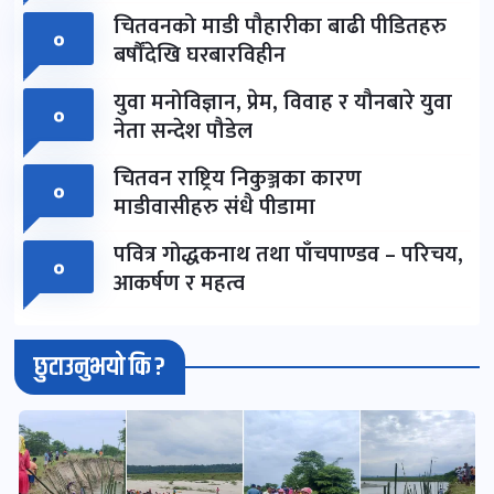
चितवनको माडी पौहारीका बाढी पीडितहरु
०
बर्षौंदेखि घरबारविहीन
युवा मनोविज्ञान, प्रेम, विवाह र यौनबारे युवा
०
नेता सन्देश पौडेल
चितवन राष्ट्रिय निकुञ्जका कारण
०
माडीवासीहरु संधै पीडामा
पवित्र गोद्धकनाथ तथा पाँचपाण्डव – परिचय,
०
आकर्षण र महत्व
छुटाउनुभयो कि ?