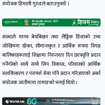
संयोजक हिमाली गुरुङले बताउनुभयो ।
खेल
र
खेलाडी
पोष्ट
संस्थाले मानव बेचबिखन तथा लैङ्गिक हिंसाको उच्च
अपराध
जोखिममा रहेका, सीमान्तकृत र आर्थिक रूपमा विपन्न
खबर
पोष्ट
बालिकाहरूलाई शिक्षामा निरन्तरता दिन छात्रवृत्ति प्रदान
गर्नेगरेको साथै साथै सिप विकास, परिवारको आर्थिक
स्वास्थ्य
सशक्तिकरण र परामर्श सेवा पनि प्रदान गरिआएको अर्का
खबर
संयोजक जातीमाया तामाङको भनाई थियो ।
पोष्ट
प्रवास