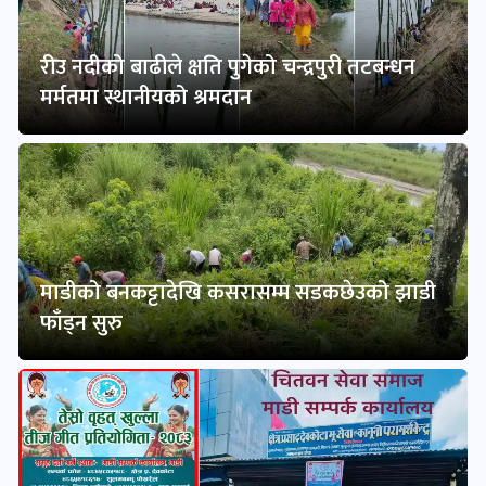
रीउ नदीको बाढीले क्षति पुगेको चन्द्रपुरी तटबन्धन
मर्मतमा स्थानीयको श्रमदान
माडीको बनकट्टादेखि कसरासम्म सडकछेउको झाडी
फाँड्न सुरु