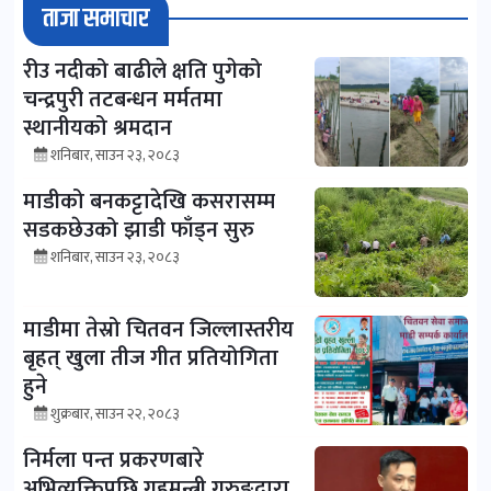
ताजा समाचार
रीउ नदीको बाढीले क्षति पुगेको
चन्द्रपुरी तटबन्धन मर्मतमा
स्थानीयको श्रमदान
शनिबार, साउन २३, २०८३
माडीको बनकट्टादेखि कसरासम्म
सडकछेउको झाडी फाँड्न सुरु
शनिबार, साउन २३, २०८३
माडीमा तेस्रो चितवन जिल्लास्तरीय
बृहत् खुला तीज गीत प्रतियोगिता
हुने
शुक्रबार, साउन २२, २०८३
निर्मला पन्त प्रकरणबारे
अभिव्यक्तिपछि गृहमन्त्री गुरुङद्वारा