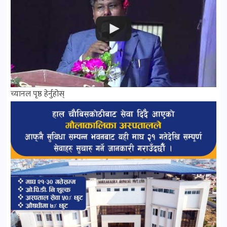
च्यानल पृष्ठ हेर्नुहोस्