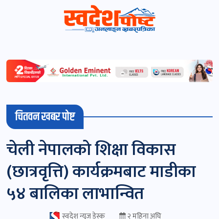
स्वदेशपोष्ट
विशेष
माडी
चितवन खबर पोष्ट
(स्थानीय)
खबर
चेली नेपालको शिक्षा विकास
पोष्ट
(छात्रवृत्ति) कार्यक्रमबाट माडीका
चितवन
५४ बालिका लाभान्वित
खबर
पोष्ट
स्वदेश न्यूज डेस्क
२ महिना अघि