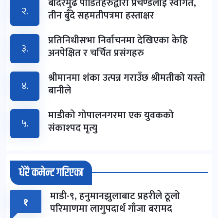
बाँदरमुढे पीडितहरुद्वारा प्रचण्डलाई स्वागत,
२.
तीन बुँदे सहमतीपत्रमा हस्ताक्षर
प्रतिनिधीसभा निर्वाचनमा देखिएका केहि
३.
अनपेक्षित र चर्चित प्रसंगहरु
श्रीमानमा शंका उत्पन्न गराउँछ श्रीमतीको यस्तो
४.
बानीले
माडीको गोपालनगरमा एक युवकको
५.
संकाश्पद मृत्यु
धेरै कमेन्ट गरिएका
माडी-९, हनुमानझुलाबाट प्रहरीले ठूलो
१
परिमाणमा लागुपदार्थ गाँजा बरामद