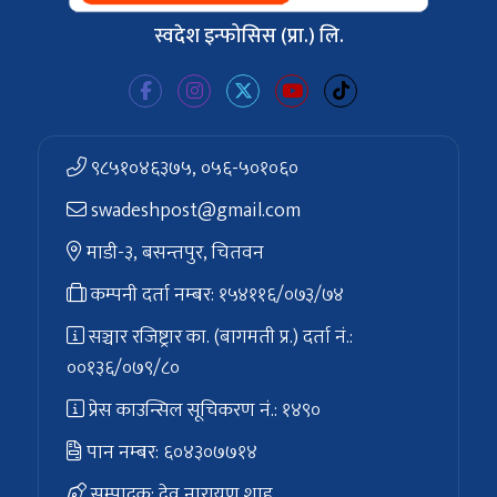
स्वदेश इन्फोसिस (प्रा.) लि.
९८५१०४६३७५, ०५६-५०१०६०
swadeshpost@gmail.com
माडी-३, बसन्तपुर, चितवन
कम्पनी दर्ता नम्बर: १५४११६/०७३/७४
सञ्चार रजिष्ट्रार का. (बागमती प्र.) दर्ता नं.:
००१३६/०७९/८०
प्रेस काउन्सिल सूचिकरण नं.: १४९०
पान नम्बर: ६०४३०७७१४
सम्पादक: देव नारायण शाह