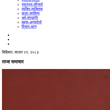
प्रवास-विदेश
स्वास्थ्य-साैन्दर्य
व्यक्ति-व्यक्तित्व
कला-साहित्य
धर्म-संस्कृति
बहस-अन्तर्वार्ता
विचार-ब्लग
बिहिबार, साउन २१, २०८३
ताजा समाचार