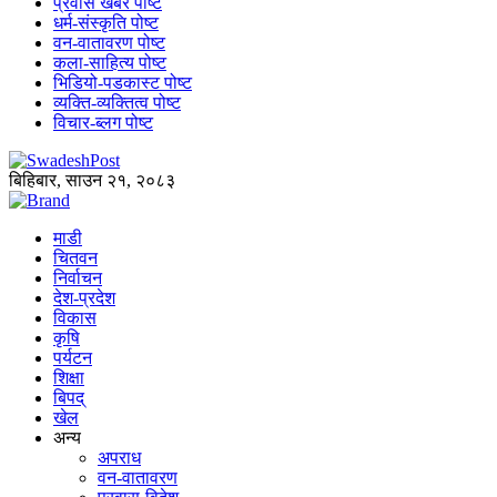
प्रवास खबर पोष्ट
धर्म-संस्कृति पोष्ट
वन-वातावरण पोष्ट
कला-साहित्य पोष्ट
भिडियो-पडकास्ट पोष्ट
व्यक्ति-व्यक्तित्व पोष्ट
विचार-ब्लग पोष्ट
बिहिबार, साउन २१, २०८३
माडी
चितवन
निर्वाचन
देश-प्रदेश
विकास
कृषि
पर्यटन
शिक्षा
बिपद्
खेल
अन्य
अपराध
वन-वातावरण