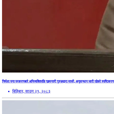
निर्मला पन्त प्रकरणबारे अभिव्यक्तिपछि गृहमन्त्री गुरुङद्वारा माफी, अनुसन्धान जारी रहेको स्पष्टिकरण
बिहिबार, साउन २१, २०८३