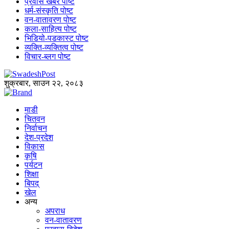
प्रवास खबर पोष्ट
धर्म-संस्कृति पोष्ट
वन-वातावरण पोष्ट
कला-साहित्य पोष्ट
भिडियो-पडकास्ट पोष्ट
व्यक्ति-व्यक्तित्व पोष्ट
विचार-ब्लग पोष्ट
शुक्रबार, साउन २२, २०८३
माडी
चितवन
निर्वाचन
देश-प्रदेश
विकास
कृषि
पर्यटन
शिक्षा
बिपद्
खेल
अन्य
अपराध
वन-वातावरण