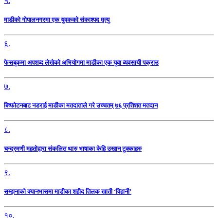
५.
माडीको गोपालनगरमा एक युवकको संकाश्पद मृत्यु
६.
फेसबुकमा अपशव्द लेखेको अभियोगमा माडीका एक युवा व्यवसायी पक्राउ
७.
बिष्फोटनबाट नडराई माडीका मतदाताले गरे उच्चतम् ७६ प्रतिशत मतदान
८.
चन्द्रमणी महतोद्वारा संकलित थारु भाषाका केहि उखान टुक्काहरु
९.
सम्झनाको क्यानभासमा माडीका शहीद तिलक खाती ‘विहानी’
१०.