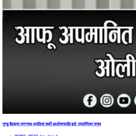
गुण्डु बैठकमा जगन्नाथ थपलिया चर्को आलोचनापछि ढले, एमालेभित्र तनाव