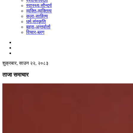
प्रवास-विदेश
स्वास्थ्य-साैन्दर्य
व्यक्ति-व्यक्तित्व
कला-साहित्य
धर्म-संस्कृति
बहस-अन्तर्वार्ता
विचार-ब्लग
शुक्रबार, साउन २२, २०८३
ताजा समाचार