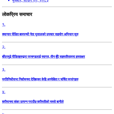
बुधबार, साउन २०, २०८३
लोकप्रिय समाचार
१.
क्यान्सर पीडित बामपन्थी नेता भुसालकाे उपचार सहयोग अभियान सुरु
२.
बाँदरमुढे पीडितहरुद्वारा प्रचण्डलाई स्वागत, तीन बुँदे सहमतीपत्रमा हस्ताक्षर
३.
प्रतिनिधीसभा निर्वाचनमा देखिएका केहि अनपेक्षित र चर्चित प्रसंगहरु
४.
श्रीमानमा शंका उत्पन्न गराउँछ श्रीमतीको यस्तो बानीले