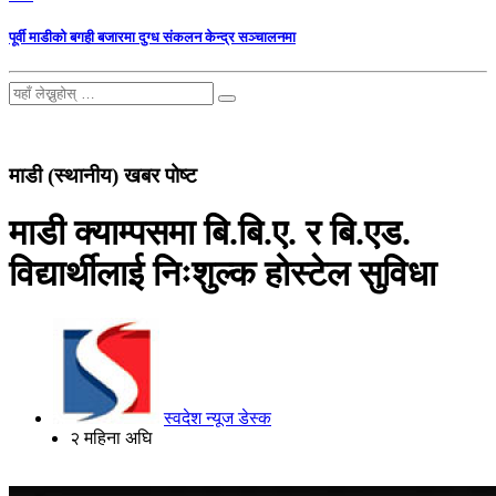
पूर्वी माडीको बगही बजारमा दुग्ध संकलन केन्द्र सञ्चालनमा
माडी (स्थानीय) खबर पोष्ट
माडी क्याम्पसमा बि.बि.ए. र बि.एड.
विद्यार्थीलाई निःशुल्क होस्टेल सुविधा
स्वदेश न्यूज डेस्क
२ महिना अघि