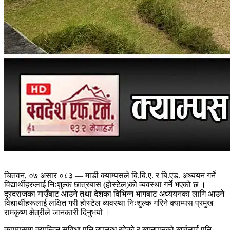
चितवन, ०७ असार ०८३ — माडी क्याम्पसले बि.बि.ए. र बि.एड. अध्ययन गर्ने
विद्यार्थीहरुलाई निःशुल्क छात्रबास (होस्टेल)को व्यवस्था गर्ने भएको छ ।
दूरदराजका गाउँबाट आउने तथा देशका विभिन्न भागबाट अध्ययनका लागि आउने
विद्यार्थीहरूलाई लक्षित गरी होस्टेल व्यवस्था निःशुल्क गरिने क्याम्पस प्रमुख
रामकृष्ण क्षेत्रीले जानकारी दिनुभयो ।
क्याम्पसमा क्यान्टिन सुविधा पनि उपलब्ध रहेको र खानपानको खर्चलाई पनि