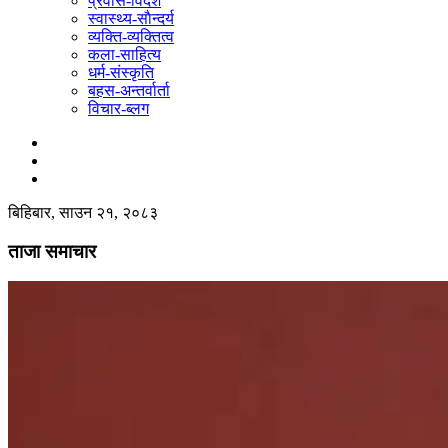
प्रवास-विदेश
स्वास्थ्य-साैन्दर्य
व्यक्ति-व्यक्तित्व
कला-साहित्य
धर्म-संस्कृति
बहस-अन्तर्वार्ता
विचार-ब्लग
बिहिबार, साउन २१, २०८३
ताजा समाचार