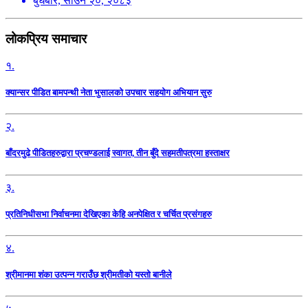
बुधबार, साउन २०, २०८३
लोकप्रिय समाचार
१.
क्यान्सर पीडित बामपन्थी नेता भुसालकाे उपचार सहयोग अभियान सुरु
२.
बाँदरमुढे पीडितहरुद्वारा प्रचण्डलाई स्वागत, तीन बुँदे सहमतीपत्रमा हस्ताक्षर
३.
प्रतिनिधीसभा निर्वाचनमा देखिएका केहि अनपेक्षित र चर्चित प्रसंगहरु
४.
श्रीमानमा शंका उत्पन्न गराउँछ श्रीमतीको यस्तो बानीले