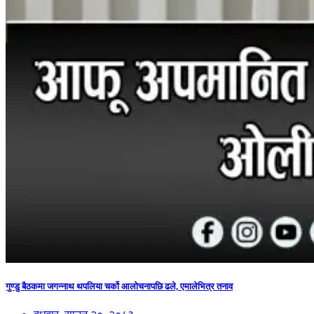
गुण्डु बैठकमा जगन्नाथ थपलिया चर्को आलोचनापछि ढले, एमालेभित्र तनाव