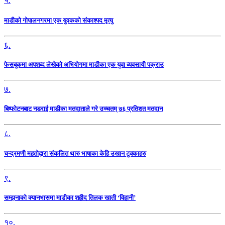
५.
माडीको गोपालनगरमा एक युवकको संकाश्पद मृत्यु
६.
फेसबुकमा अपशव्द लेखेको अभियोगमा माडीका एक युवा व्यवसायी पक्राउ
७.
बिष्फोटनबाट नडराई माडीका मतदाताले गरे उच्चतम् ७६ प्रतिशत मतदान
८.
चन्द्रमणी महतोद्वारा संकलित थारु भाषाका केहि उखान टुक्काहरु
९.
सम्झनाको क्यानभासमा माडीका शहीद तिलक खाती ‘विहानी’
१०.