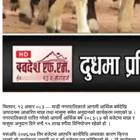
चितवन, १२ असार ०८३ — माडी नगरपालिकाले आगामी आर्थिक बर्षदेखि
उत्पादनमा आधारित माछा तथा मासुमा समेत अनुदानको कार्यक्रम ल्याएको छ ।
नगरपालिकाले पारित गरेको आगामी आर्थिक बर्ष २०८३/८४ को बजेटमा माछा र
मासुमा अनुदान दिने भन्दै १५ लाख रुपैंया विनियोजन रहेको हो ।
यसअघि २०७६/७७ तिर बजेटमा आएपनि कार्यविधि अभावका कारण फ्रिज
भएको सो कार्यक्रम आगामी आ.व.को बजेटमा पुन समेटिएको हो । यो कार्यक्रम