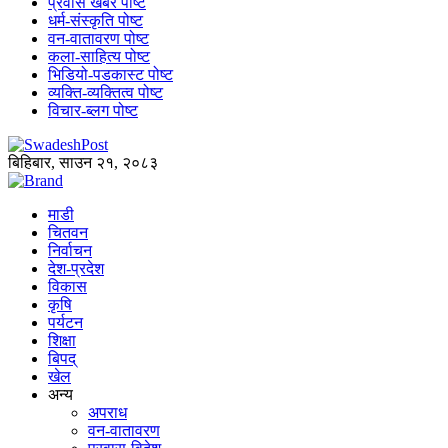
प्रवास खबर पोष्ट
धर्म-संस्कृति पोष्ट
वन-वातावरण पोष्ट
कला-साहित्य पोष्ट
भिडियो-पडकास्ट पोष्ट
व्यक्ति-व्यक्तित्व पोष्ट
विचार-ब्लग पोष्ट
बिहिबार, साउन २१, २०८३
माडी
चितवन
निर्वाचन
देश-प्रदेश
विकास
कृषि
पर्यटन
शिक्षा
बिपद्
खेल
अन्य
अपराध
वन-वातावरण