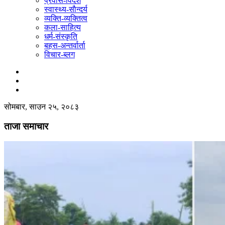
प्रवास-विदेश
स्वास्थ्य-साैन्दर्य
व्यक्ति-व्यक्तित्व
कला-साहित्य
धर्म-संस्कृति
बहस-अन्तर्वार्ता
विचार-ब्लग
सोमबार, साउन २५, २०८३
ताजा समाचार