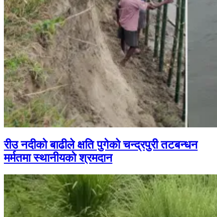
रीउ नदीको बाढीले क्षति पुगेको चन्द्रपुरी तटबन्धन
मर्मतमा स्थानीयको श्रमदान