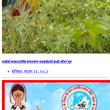
माडीको बनकट्टादेखि कसरासम्म सडकछेउको झाडी फाँड्न सुरु
शनिबार, साउन २३, २०८३