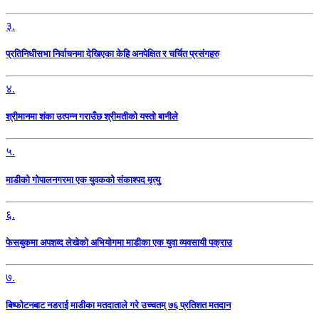
३.
प्रतिनिधीसभा निर्वाचनमा देखिएका केहि अनपेक्षित र चर्चित प्रसंगहरु
४.
श्रीमानमा शंका उत्पन्न गराउँछ श्रीमतीको यस्तो बानीले
५.
माडीको गोपालनगरमा एक युवकको संकाश्पद मृत्यु
६.
फेसबुकमा अपशव्द लेखेको अभियोगमा माडीका एक युवा व्यवसायी पक्राउ
७.
बिष्फोटनबाट नडराई माडीका मतदाताले गरे उच्चतम् ७६ प्रतिशत मतदान