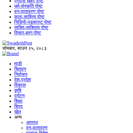
प्रवास खबर पोष्ट
धर्म-संस्कृति पोष्ट
वन-वातावरण पोष्ट
कला-साहित्य पोष्ट
भिडियो-पडकास्ट पोष्ट
व्यक्ति-व्यक्तित्व पोष्ट
विचार-ब्लग पोष्ट
सोमबार, साउन २५, २०८३
माडी
चितवन
निर्वाचन
देश-प्रदेश
विकास
कृषि
पर्यटन
शिक्षा
बिपद्
खेल
अन्य
अपराध
वन-वातावरण