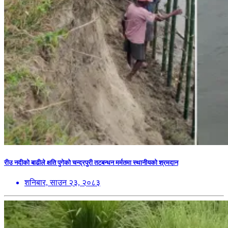
रीउ नदीको बाढीले क्षति पुगेको चन्द्रपुरी तटबन्धन मर्मतमा स्थानीयको श्रमदान
शनिबार, साउन २३, २०८३