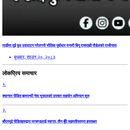
माडीमा दुई पुल उद्घाटन गरेलगत्तै भौतिक पूर्वाधार मन्त्री बिनु रायमाझी पौडेलको राजीनामा
बुधबार, साउन २०, २०८३
लोकप्रिय समाचार
१.
क्यान्सर पीडित बामपन्थी नेता भुसालकाे उपचार सहयोग अभियान सुरु
२.
बाँदरमुढे पीडितहरुद्वारा प्रचण्डलाई स्वागत, तीन बुँदे सहमतीपत्रमा हस्ताक्षर