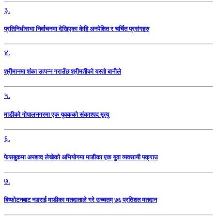
३.
प्रतिनिधीसभा निर्वाचनमा देखिएका केहि अनपेक्षित र चर्चित प्रसंगहरु
४.
श्रीमानमा शंका उत्पन्न गराउँछ श्रीमतीको यस्तो बानीले
५.
माडीको गोपालनगरमा एक युवकको संकाश्पद मृत्यु
६.
फेसबुकमा अपशव्द लेखेको अभियोगमा माडीका एक युवा व्यवसायी पक्राउ
७.
बिष्फोटनबाट नडराई माडीका मतदाताले गरे उच्चतम् ७६ प्रतिशत मतदान