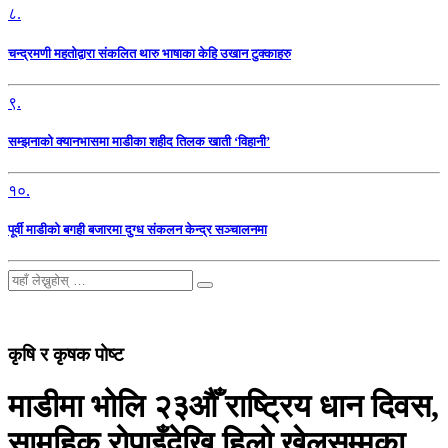
८.
चन्द्रमणी महतोद्वारा संकलित थारु भाषाका केहि उखान टुक्काहरु
९.
सम्झनाको क्यानभासमा माडीका शहीद तिलक खाती ‘विहानी’
१०.
पूर्वी माडीको बगही बजारमा दुग्ध संकलन केन्द्र सञ्चालनमा
कृषि र कृषक पोष्ट
माडीमा भोलि २३औँ राष्ट्रिय धान दिवस,
सामूहिक रोपाइँदेखि हिलो खेलसम्मका