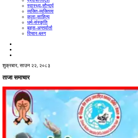
प्रवास-विदेश
स्वास्थ्य-साैन्दर्य
व्यक्ति-व्यक्तित्व
कला-साहित्य
धर्म-संस्कृति
बहस-अन्तर्वार्ता
विचार-ब्लग
शुक्रबार, साउन २२, २०८३
ताजा समाचार