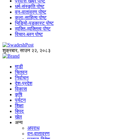
प्रवास खबर पोष्ट
धर्म-संस्कृति पोष्ट
वन-वातावरण पोष्ट
कला-साहित्य पोष्ट
भिडियो-पडकास्ट पोष्ट
व्यक्ति-व्यक्तित्व पोष्ट
विचार-ब्लग पोष्ट
शुक्रबार, साउन २२, २०८३
माडी
चितवन
निर्वाचन
देश-प्रदेश
विकास
कृषि
पर्यटन
शिक्षा
बिपद्
खेल
अन्य
अपराध
वन-वातावरण