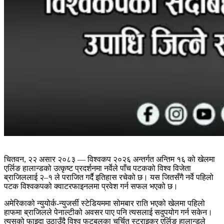
चितवन, २२ असार २०८३ — विश्वकप २०२६ अन्तर्गत अन्तिम १६ को खेलमा
एर्लिङ हालान्डको उत्कृष्ट प्रदर्शनमा नर्वेले पाँच पटकको विश्व विजेता
ब्राजिललाई २–१ ले पराजित गर्दै इतिहास रचेको छ। यस जितसँगै नर्वे पहिलो
पटक विश्वकपको क्वाटरफाइनलमा प्रवेश गर्न सफल भएको छ।
अमेरिकाको न्युयोर्क-न्युजर्सी स्टेडियममा सोमबार राति भएको खेलमा पहिलो
हाफमा ब्राजिलले पेनाल्टीको अवसर पाए पनि त्यसलाई सदुपयोग गर्न सकेन।
त्यसको फाइदा उठाउँदै विश्व फुटबलका चर्चित स्ट्राइकर एर्लिङ हालान्डले