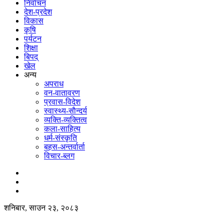
निर्वाचन
देश-प्रदेश
विकास
कृषि
पर्यटन
शिक्षा
बिपद्
खेल
अन्य
अपराध
वन-वातावरण
प्रवास-विदेश
स्वास्थ्य-साैन्दर्य
व्यक्ति-व्यक्तित्व
कला-साहित्य
धर्म-संस्कृति
बहस-अन्तर्वार्ता
विचार-ब्लग
शनिबार, साउन २३, २०८३