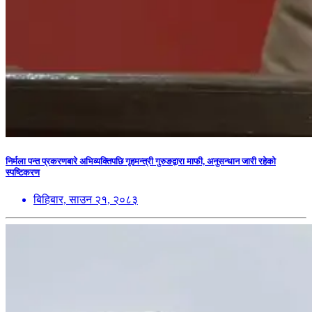
निर्मला पन्त प्रकरणबारे अभिव्यक्तिपछि गृहमन्त्री गुरुङद्वारा माफी, अनुसन्धान जारी रहेको
स्पष्टिकरण
बिहिबार, साउन २१, २०८३