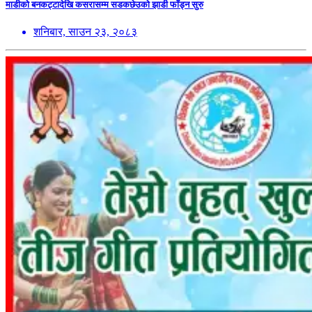
माडीको बनकट्टादेखि कसरासम्म सडकछेउको झाडी फाँड्न सुरु
शनिबार, साउन २३, २०८३