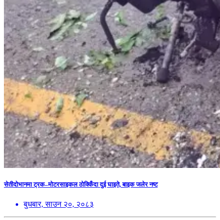
सेतीदोभानमा ट्रक–मोटरसाइकल ठोक्किँदा दुई घाइते, बाइक जलेर नष्ट
बुधबार, साउन २०, २०८३