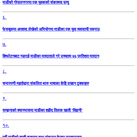
माडीको गोपालनगरमा एक युवकको संकाश्पद मृत्यु
६.
फेसबुकमा अपशव्द लेखेको अभियोगमा माडीका एक युवा व्यवसायी पक्राउ
७.
बिष्फोटनबाट नडराई माडीका मतदाताले गरे उच्चतम् ७६ प्रतिशत मतदान
८.
चन्द्रमणी महतोद्वारा संकलित थारु भाषाका केहि उखान टुक्काहरु
९.
सम्झनाको क्यानभासमा माडीका शहीद तिलक खाती ‘विहानी’
१०.