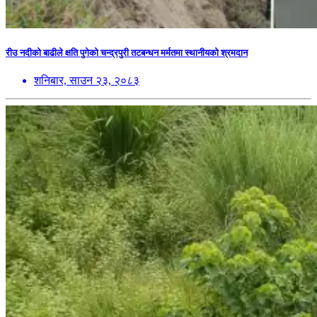
रीउ नदीको बाढीले क्षति पुगेको चन्द्रपुरी तटबन्धन मर्मतमा स्थानीयको श्रमदान
शनिबार, साउन २३, २०८३