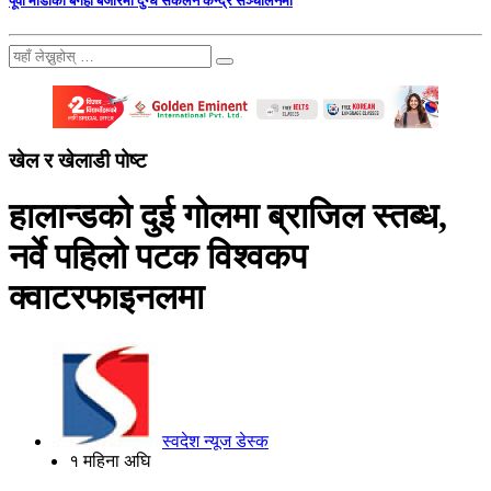
पूर्वी माडीको बगही बजारमा दुग्ध संकलन केन्द्र सञ्चालनमा
खेल र खेलाडी पोष्ट
हालान्डको दुई गोलमा ब्राजिल स्तब्ध,
नर्वे पहिलो पटक विश्वकप
क्वाटरफाइनलमा
स्वदेश न्यूज डेस्क
१ महिना अघि