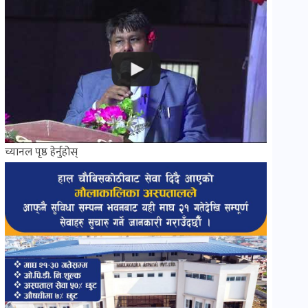
च्यानल पृष्ठ हेर्नुहोस्