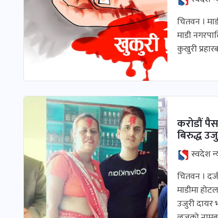
चितवन । माड
माडी नगरपाल
कुखुरी प्रहा
करोडौं पै
बिरुद्ध उज
स्वदेश न्
चितवन । दर्जन
माडीमा होटल
उजुरी दायर 
लजको नामब