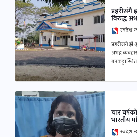
प्रहरीसंग
बिरुद्ध अभद
स्वदेश न्
प्रहरीसंगै झै
अभद्र व्यवहा
बनकट्टास्थि
चार बर्षक
भारतीय मह
स्वदेश न्