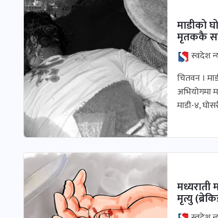
माडीको घो
मृतककै स
स्वदेश न्
चितवन । माडी
अभियोगमा मा
माडी-४, घोसर
मध्यराती 
मृत्यु (ब्रेक
स्वदेश न्