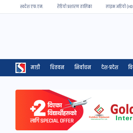
स्वदेश एफ.एम.
रेडियो प्रशारण तालिका
लाइभ अडियो (HD
माडी
चितवन
निर्वाचन
देश-प्रदेश
व