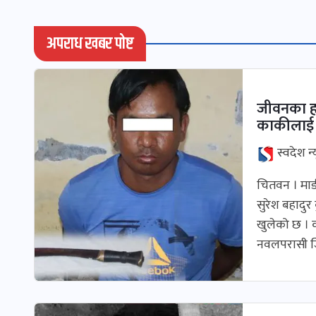
अपराध खबर पोष्ट
जीवनका ह
काकीलाई प
स्वदेश न्
चितवन । माड
सुरेश बहादु
खुलेको छ । 
नवलपरासी ज