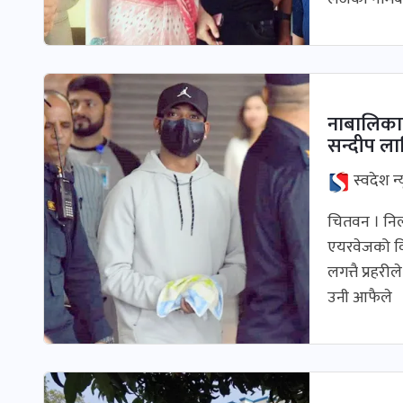
नाबालिकाल
सन्दीप ला
स्वदेश न्
चितवन । निलम
एयरवेजको विम
लगत्तै प्रहर
उनी आफैले