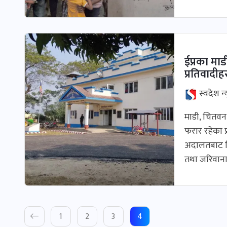
ईप्रका माड
प्रतिवादीह
स्वदेश न्
माडी, चितवन 
फरार रहेका प
अदालतबाट विभ
तथा जरिवाना
1
2
3
4