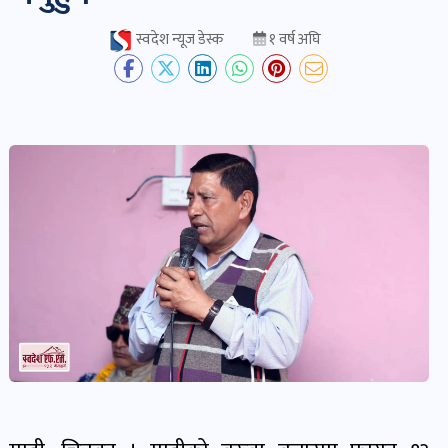
स्वदेश न्यूज डेस्क
१ वर्ष अघि
देश-
प्रदेश
खबर
पोष्ट
विकास-
निर्माण
खबर
पोष्ट
कृषि
र
कृषक