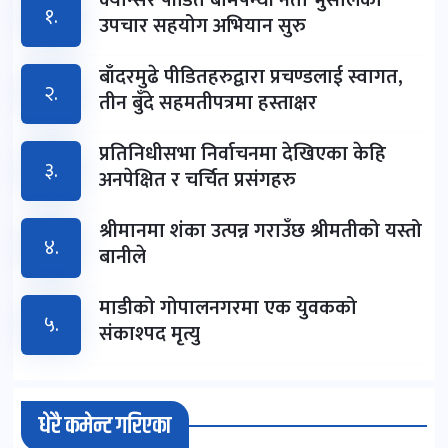
क्यान्सर पीडित बामपन्थी नेता भुसालकाे
१.
उपचार सहयोग अभियान सुरु
बाँदरमुढे पीडितहरुद्वारा प्रचण्डलाई स्वागत,
२.
तीन बुँदे सहमतीपत्रमा हस्ताक्षर
प्रतिनिधीसभा निर्वाचनमा देखिएका केहि
३.
अनपेक्षित र चर्चित प्रसंगहरु
श्रीमानमा शंका उत्पन्न गराउँछ श्रीमतीको यस्तो
४.
बानीले
माडीको गोपालनगरमा एक युवकको
५.
संकाश्पद मृत्यु
धेरै कमेन्ट गरिएका