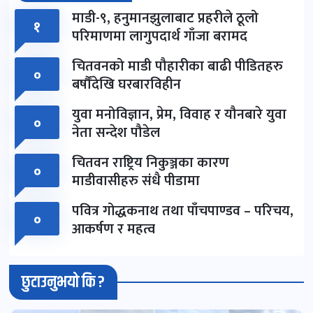
माडी-९, हनुमानझुलाबाट प्रहरीले ठूलो
१
परिमाणमा लागुपदार्थ गाँजा बरामद
चितवनको माडी पौहारीका बाढी पीडितहरु
०
बर्षौंदेखि घरबारविहीन
युवा मनोविज्ञान, प्रेम, विवाह र यौनबारे युवा
०
नेता सन्देश पौडेल
चितवन राष्ट्रिय निकुञ्जका कारण
०
माडीवासीहरु संधै पीडामा
पवित्र गोद्धकनाथ तथा पाँचपाण्डव – परिचय,
०
आकर्षण र महत्व
छुटाउनुभयो कि ?