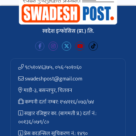
स्वदेश इन्फोसिस (प्रा.) लि.
९८५१०४६३७५, ०५६-५०१०६०
swadeshpost@gmail.com
माडी-३, बसन्तपुर, चितवन
कम्पनी दर्ता नम्बर: १५४११६/०७३/७४
सञ्चार रजिष्ट्रार का. (बागमती प्र.) दर्ता नं.:
००१३६/०७९/८०
प्रेस काउन्सिल सूचिकरण नं.: १४९०