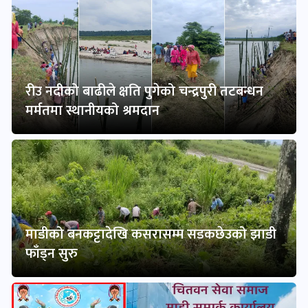
रीउ नदीको बाढीले क्षति पुगेको चन्द्रपुरी तटबन्धन
मर्मतमा स्थानीयको श्रमदान
माडीको बनकट्टादेखि कसरासम्म सडकछेउको झाडी
फाँड्न सुरु