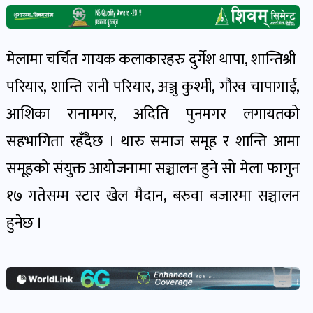
खेल
र
खेलाडी
मेलामा चर्चित गायक कलाकारहरु दुर्गेश थापा, शान्तिश्री
पोष्ट
परियार, शान्ति रानी परियार, अञ्जु कुश्मी, गौरव चापागाईं,
आशिका रानामगर, अदिति पुनमगर लगायतको
अपराध
सहभागिता रहँदैछ । थारु समाज समूह र शान्ति आमा
खबर
पोष्ट
समूहको संयुक्त आयोजनामा सञ्चालन हुने सो मेला फागुन
१७ गतेसम्म स्टार खेल मैदान, बरुवा बजारमा सञ्चालन
स्वास्थ्य
हुनेछ ।
खबर
पोष्ट
प्रवास