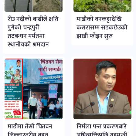
रीउ नदीको बाढीले क्षति
माडीको बनकट्टादेखि
पुगेको चन्द्रपुरी
कसरासम्म सडकछेउको
तटबन्धन मर्मतमा
झाडी फाँड्न सुरु
स्थानीयको श्रमदान
माडीमा तेस्रो चितवन
निर्मला पन्त प्रकरणबारे
जिल्लास्तरीय बृहत्
अभिव्यक्तिपछि गृहमन्त्री