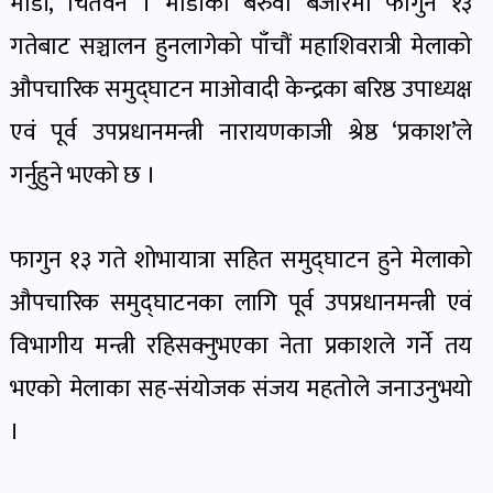
माडी, चितवन । माडीको बरुवा बजारमा फागुन १३
पोष्ट
गतेबाट सञ्चालन हुनलागेको पाँचौं महाशिवरात्री मेलाको
औपचारिक समुद्घाटन माओवादी केन्द्रका बरिष्ठ उपाध्यक्ष
पर्यटन
खबर
एवं पूर्व उपप्रधानमन्त्री नारायणकाजी श्रेष्ठ ‘प्रकाश’ले
पोष्ट
गर्नुहुने भएको छ ।
शिक्षा
फागुन १३ गते शोभायात्रा सहित समुद्घाटन हुने मेलाको
खबर
पोष्ट
औपचारिक समुद्घाटनका लागि पूर्व उपप्रधानमन्त्री एवं
विभागीय मन्त्री रहिसक्नुभएका नेता प्रकाशले गर्ने तय
बिपद-
भएको मेलाका सह-संयोजक संजय महतोले जनाउनुभयो
जोखिम
।
पोष्ट