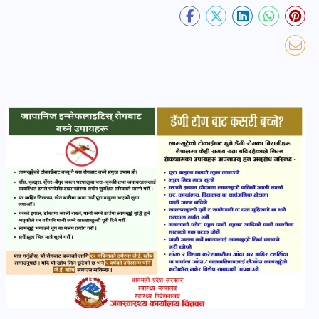
खबर
पोष्ट
धर्म-
संस्कृति
पोष्ट
वन-
वातावरण
पोष्ट
कला-
साहित्य
पोष्ट