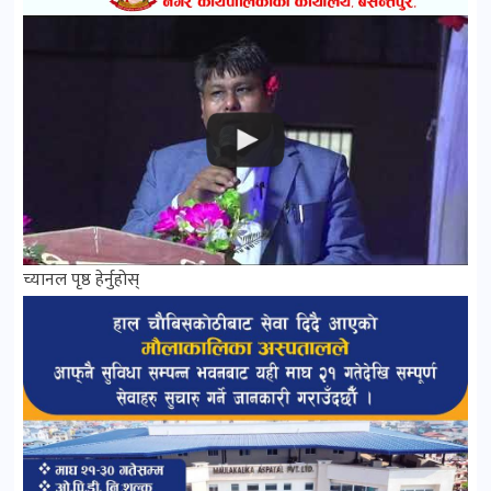
च्यानल पृष्ठ हेर्नुहोस्