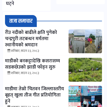
घट्ने
ताजा समाचार
रीउ नदीको बाढीले क्षति पुगेको
चन्द्रपुरी तटबन्धन मर्मतमा
स्थानीयको श्रमदान
शनिबार, साउन २३, २०८३
माडीको बनकट्टादेखि कसरासम्म
सडकछेउको झाडी फाँड्न सुरु
शनिबार, साउन २३, २०८३
माडीमा तेस्रो चितवन जिल्लास्तरीय
बृहत् खुला तीज गीत प्रतियोगिता
हुने