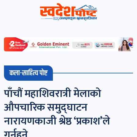
स्वदेशपोष्ट
विशेष
माडी
कला-साहित्य पोष्ट
(स्थानीय)
खबर
पाँचौं महाशिवरात्री मेलाको
पोष्ट
औपचारिक समुद्घाटन
चितवन
नारायणकाजी श्रेष्ठ ‘प्रकाश’ले
खबर
गर्नुहुने
पोष्ट