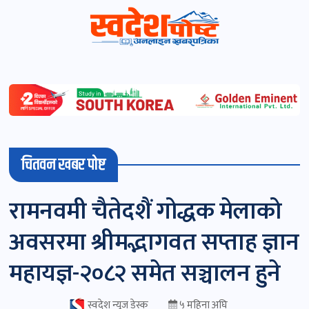
स्वदेशपोष्ट
विशेष
माडी
चितवन खबर पोष्ट
(स्थानीय)
खबर
रामनवमी चैतेदशैं गोद्धक मेलाको
पोष्ट
अवसरमा श्रीमद्भागवत सप्ताह ज्ञान
चितवन
महायज्ञ-२०८२ समेत सञ्चालन हुने
खबर
पोष्ट
स्वदेश न्यूज डेस्क
५ महिना अघि