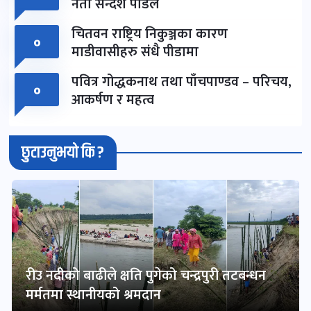
नेता सन्देश पौडेल
चितवन राष्ट्रिय निकुञ्जका कारण
०
माडीवासीहरु संधै पीडामा
पवित्र गोद्धकनाथ तथा पाँचपाण्डव – परिचय,
०
आकर्षण र महत्व
छुटाउनुभयो कि ?
रीउ नदीको बाढीले क्षति पुगेको चन्द्रपुरी तटबन्धन
मर्मतमा स्थानीयको श्रमदान