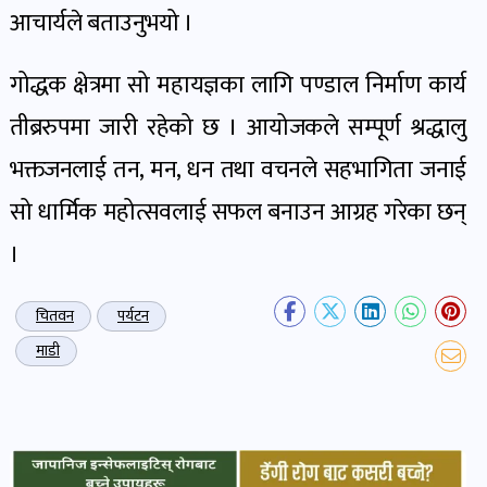
खबर
आचार्यले बताउनुभयो ।
पोष्ट
गोद्धक क्षेत्रमा सो महायज्ञका लागि पण्डाल निर्माण कार्य
तीब्ररुपमा जारी रहेको छ । आयोजकले सम्पूर्ण श्रद्धालु
धर्म-
संस्कृति
भक्तजनलाई तन, मन, धन तथा वचनले सहभागिता जनाई
पोष्ट
सो धार्मिक महोत्सवलाई सफल बनाउन आग्रह गरेका छन्
।
वन-
वातावरण
चितवन
पर्यटन
पोष्ट
माडी
कला-
साहित्य
पोष्ट