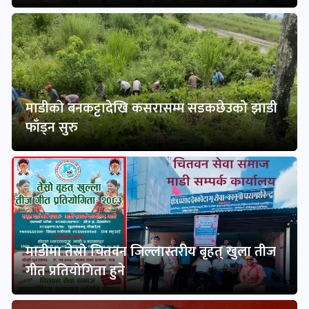
माडीको बनकट्टादेखि कसरासम्म सडकछेउको झाडी
फाँड्न सुरु
माडीमा तेस्रो चितवन जिल्लास्तरीय बृहत् खुला तीज
गीत प्रतियोगिता हुने