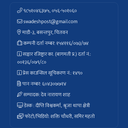
९८५१०४६३७५, ०५६-५०१०६०
swadeshpost@gmail.com
माडी-३, बसन्तपुर, चितवन
कम्पनी दर्ता नम्बर: १५४११६/०७३/७४
सञ्चार रजिष्ट्रार का. (बागमती प्र.) दर्ता नं.:
००१३६/०७९/८०
प्रेस काउन्सिल सूचिकरण नं.: १४९०
पान नम्बर: ६०४३०७७१४
सम्पादक: देव नारायण शाह
डेस्क : दीप्ति विश्वकर्मा, श्रृजा थापा क्षेत्री
फोटो/भिडियो: शक्ति चाैधरी, समिर महतो