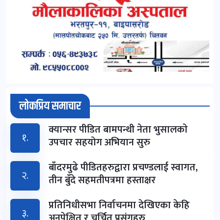
लोकप्रिय समाचार
क्यान्सर पीडित बामपन्थी नेता भुसालकाे
१.
उपचार सहयोग अभियान सुरु
बाँदरमुढे पीडितहरुद्वारा प्रचण्डलाई स्वागत,
२.
तीन बुँदे सहमतीपत्रमा हस्ताक्षर
प्रतिनिधीसभा निर्वाचनमा देखिएका केहि
३.
अनपेक्षित र चर्चित प्रसंगहरु