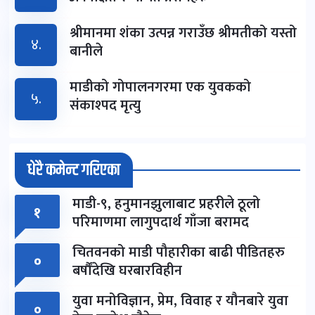
श्रीमानमा शंका उत्पन्न गराउँछ श्रीमतीको यस्तो
४.
बानीले
माडीको गोपालनगरमा एक युवकको
५.
संकाश्पद मृत्यु
धेरै कमेन्ट गरिएका
माडी-९, हनुमानझुलाबाट प्रहरीले ठूलो
१
परिमाणमा लागुपदार्थ गाँजा बरामद
चितवनको माडी पौहारीका बाढी पीडितहरु
०
बर्षौंदेखि घरबारविहीन
युवा मनोविज्ञान, प्रेम, विवाह र यौनबारे युवा
०