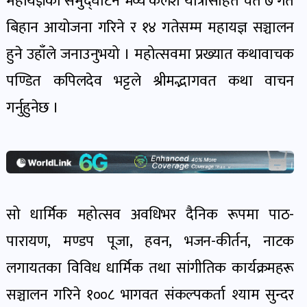
महायज्ञको समुद्घाटन भव्य कलश यात्रासहित चैत ७ गते
खेल
बिहान आयोजना गरिने र १४ गतेसम्म महायज्ञ सञ्चालन
र
खेलाडी
हुने उहाँले जनाउनुभयो । महोत्सवमा प्रख्यात कथावाचक
पोष्ट
पण्डित कपिलदेव भट्टले श्रीमद्भागवत कथा वाचन
गर्नुहुनेछ ।
अपराध
खबर
पोष्ट
स्वास्थ्य
सो धार्मिक महोत्सव अवधिभर दैनिक रूपमा पाठ-
खबर
पारायण, मण्डप पूजा, हवन, भजन-कीर्तन, नाटक
पोष्ट
लगायतका विविध धार्मिक तथा सांगीतिक कार्यक्रमहरू
सञ्चालन गरिने १००८ भागवत संकल्पकर्ता श्याम सुन्दर
प्रवास