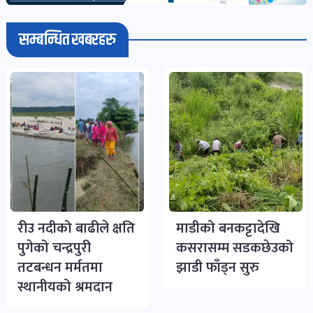
सम्बन्धित खबरहरु
रीउ नदीको बाढीले क्षति
माडीको बनकट्टादेखि
पुगेको चन्द्रपुरी
कसरासम्म सडकछेउको
तटबन्धन मर्मतमा
झाडी फाँड्न सुरु
स्थानीयको श्रमदान