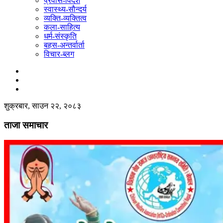
प्रवास-विदेश
स्वास्थ्य-साैन्दर्य
व्यक्ति-व्यक्तित्व
कला-साहित्य
धर्म-संस्कृति
बहस-अन्तर्वार्ता
विचार-ब्लग
शुक्रबार, साउन २२, २०८३
ताजा समाचार