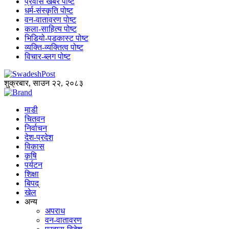
प्रवास खबर पोष्ट
धर्म-संस्कृति पोष्ट
वन-वातावरण पोष्ट
कला-साहित्य पोष्ट
भिडियो-पडकास्ट पोष्ट
व्यक्ति-व्यक्तित्व पोष्ट
विचार-ब्लग पोष्ट
शुक्रबार, साउन २२, २०८३
माडी
चितवन
निर्वाचन
देश-प्रदेश
विकास
कृषि
पर्यटन
शिक्षा
बिपद्
खेल
अन्य
अपराध
वन-वातावरण