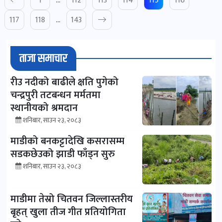
1
…
112
113
114
115
116
117
118
…
143
ताजा समाचार
रीउ नदीको बाढीले क्षति पुगेको
चन्द्रपुरी तटबन्धन मर्मतमा
स्थानीयको श्रमदान
शनिबार, साउन २३, २०८३
माडीको बनकट्टादेखि कसरासम्म
सडकछेउको झाडी फाँड्न सुरु
शनिबार, साउन २३, २०८३
माडीमा तेस्रो चितवन जिल्लास्तरीय
बृहत् खुला तीज गीत प्रतियोगिता