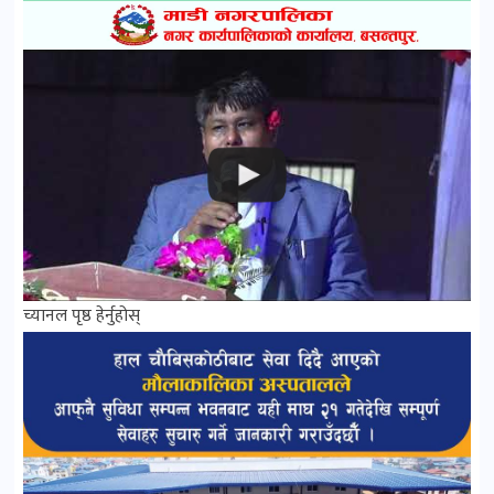
च्यानल पृष्ठ हेर्नुहोस्