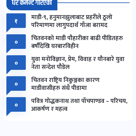
धेरै कमेन्ट गरिएका
माडी-९, हनुमानझुलाबाट प्रहरीले ठूलो
१
परिमाणमा लागुपदार्थ गाँजा बरामद
चितवनको माडी पौहारीका बाढी पीडितहरु
०
बर्षौंदेखि घरबारविहीन
युवा मनोविज्ञान, प्रेम, विवाह र यौनबारे युवा
०
नेता सन्देश पौडेल
चितवन राष्ट्रिय निकुञ्जका कारण
०
माडीवासीहरु संधै पीडामा
पवित्र गोद्धकनाथ तथा पाँचपाण्डव – परिचय,
०
आकर्षण र महत्व