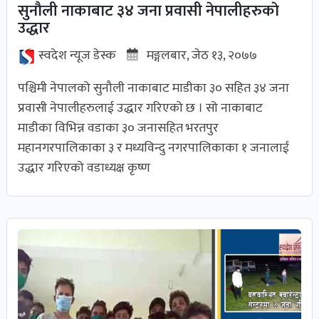
सुनाैली नाकाबाट ३४ जना प्रवासी नेपालीहरुकाे
खबर
उद्धार
पोष्ट
स्वदेश न्यूज डेस्क
मङ्गलबार, जेठ १३, २०७७
धर्म-
पश्चिमी नेपालको सुनौली नाकाबाट माडीका ३० सहित ३४ जना
संस्कृति
प्रवासी नेपालीहरुलाई उद्धार गरिएको छ । सो नाकाबाट
पोष्ट
माडीका विभिन्न वडाका ३० जनासहित भरतपुर
महानगरपालिकाका ३ र मध्यविन्दु नगरपालिकाका १ जनालाई
उद्धार गरिएको वडाध्यक्ष कृष्ण
वन-
वातावरण
पोष्ट
कला-
साहित्य
पोष्ट