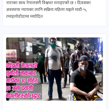
नाराका साथ नेपालसंगै विश्वभर मनाइएको छ । दिवसका
खेल
अवसरमा न्यायका लागि सक्रिय महिला मञ्चले माडी-५,
र
रमाइलोडाँडामा मर्यादित
खेलाडी
पोष्ट
अपराध
खबर
पोष्ट
स्वास्थ्य
खबर
पोष्ट
प्रवास