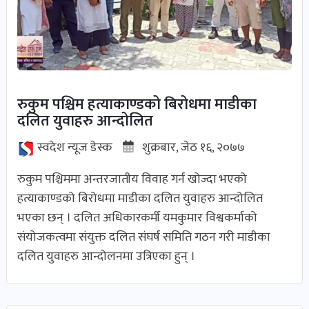
देश-
प्रदेश
खबर
पोष्ट
रुकुम पश्चिम हत्याकाण्डको बिरोधमा माडीका
दलित युवाहरु आन्दोलित
विकास-
स्वदेश न्यूज डेस्क
शुक्रबार, जेठ १६, २०७७
निर्माण
रुकुम पश्चिममा अन्तरजातीय विवाह गर्न खोज्दा भएको
खबर
हत्याकाण्डको बिरोधमा माडीका दलित युवाहरु आन्दोलित
पोष्ट
भएका छन् । दलित अधिकारकर्मी यमकुमार विश्वकर्माको
संयोजकत्वमा संयुक्त दलित संघर्ष समिति गठन गरी माडीका
कृषि
दलित युवाहरु आन्दोलनमा उत्रिएका हुन् ।
र
कृषक