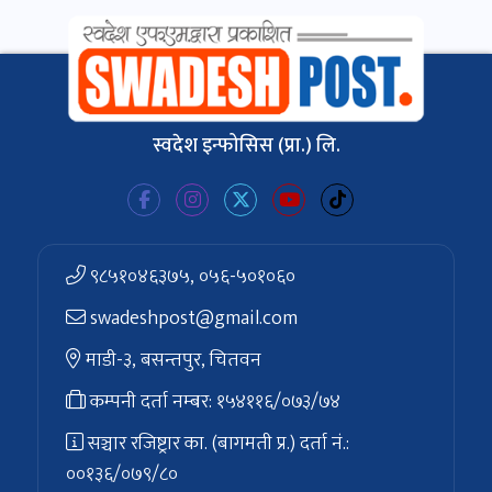
स्वदेश इन्फोसिस (प्रा.) लि.
९८५१०४६३७५, ०५६-५०१०६०
swadeshpost@gmail.com
माडी-३, बसन्तपुर, चितवन
कम्पनी दर्ता नम्बर: १५४११६/०७३/७४
सञ्चार रजिष्ट्रार का. (बागमती प्र.) दर्ता नं.:
००१३६/०७९/८०