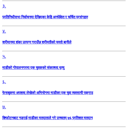
३.
प्रतिनिधीसभा निर्वाचनमा देखिएका केहि अनपेक्षित र चर्चित प्रसंगहरु
४.
श्रीमानमा शंका उत्पन्न गराउँछ श्रीमतीको यस्तो बानीले
५.
माडीको गोपालनगरमा एक युवकको संकाश्पद मृत्यु
६.
फेसबुकमा अपशव्द लेखेको अभियोगमा माडीका एक युवा व्यवसायी पक्राउ
७.
बिष्फोटनबाट नडराई माडीका मतदाताले गरे उच्चतम् ७६ प्रतिशत मतदान