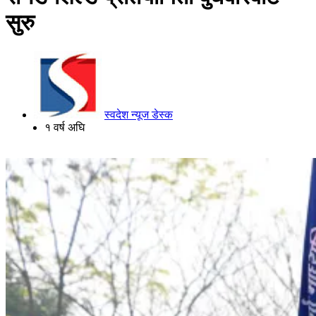
सुरु
स्वदेश न्यूज डेस्क
१ वर्ष अघि