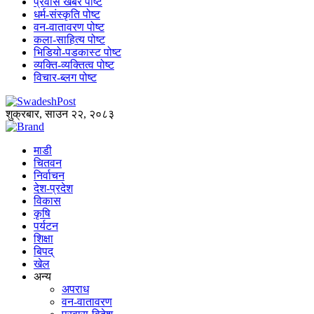
प्रवास खबर पोष्ट
धर्म-संस्कृति पोष्ट
वन-वातावरण पोष्ट
कला-साहित्य पोष्ट
भिडियो-पडकास्ट पोष्ट
व्यक्ति-व्यक्तित्व पोष्ट
विचार-ब्लग पोष्ट
शुक्रबार, साउन २२, २०८३
माडी
चितवन
निर्वाचन
देश-प्रदेश
विकास
कृषि
पर्यटन
शिक्षा
बिपद्
खेल
अन्य
अपराध
वन-वातावरण