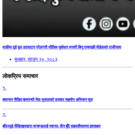
माडीमा दुई पुल उद्घाटन गरेलगत्तै भौतिक पूर्वाधार मन्त्री बिनु रायमाझी पौडेलको राजीनामा
बुधबार, साउन २०, २०८३
लोकप्रिय समाचार
१.
क्यान्सर पीडित बामपन्थी नेता भुसालकाे उपचार सहयोग अभियान सुरु
२.
बाँदरमुढे पीडितहरुद्वारा प्रचण्डलाई स्वागत, तीन बुँदे सहमतीपत्रमा हस्ताक्षर