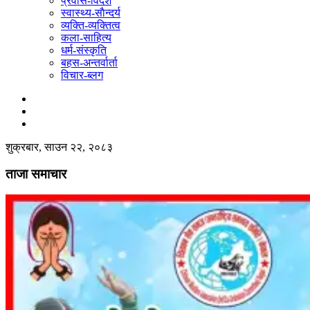
प्रवास-विदेश
स्वास्थ्य-साैन्दर्य
व्यक्ति-व्यक्तित्व
कला-साहित्य
धर्म-संस्कृति
बहस-अन्तर्वार्ता
विचार-ब्लग
शुक्रबार, साउन २२, २०८३
ताजा समाचार