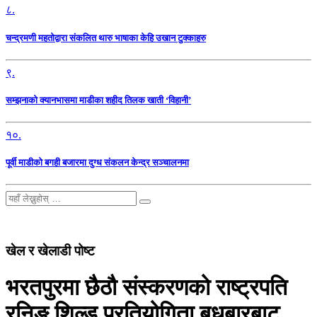
८.
चन्द्रमणी महतोद्वारा संकलित थारु भाषाका केहि उखान टुक्काहरु
९.
सम्झनाको क्यानभासमा माडीका शहीद तिलक खाती ‘विहानी’
१०.
पूर्वी माडीको बगही बजारमा दुग्ध संकलन केन्द्र सञ्चालनमा
खेल र खेलाडी पोष्ट
भरतपुरमा छैठौ संस्करणको राष्ट्रपति
रनिङ शिल्ड प्रतियोगिता बुधबारबाट