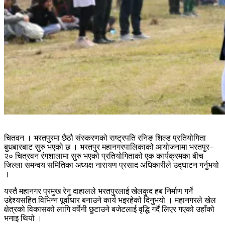
चितवन । भरतपुरमा छैठौ संस्करणको राष्ट्रपति रनिङ शिल्ड प्रतियोगिता
बुधबारबाट सुरु भएको छ । भरतपुर महानगरपालिकाको आयोजनामा भरतपुर–
२० चित्रवन रंगशालामा सुरु भएको प्रतियोगिताको एक कार्यक्रमका बीच
जिल्ला समन्वय समितिका अध्यक्ष नारायण प्रसाद अधिकारीले उद्घाटन
गर्नुभयो
।
यस्तै महानगर प्रमुख रेनु दाहालले भरतपुरलाई खेलकुद हब निर्माण गर्ने
उद्देश्यसहित विभिन्न पूर्वाधार बनाउने कार्य भइरहेको दिनुभयो । महानगरले खेल
क्षेत्रको विकासको लागि वर्षेनी छुटाउने बजेटलाई वृद्धि गर्दै लिएर गएको उहाँको
भनाइ थियो ।