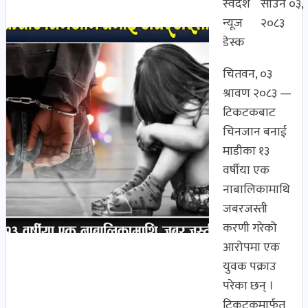
स्वदेश
साउन ०३,
न्यूज
२०८३
डेस्क
चितवन, ०३
श्रावण २०८३ —
टिकटकबाट
चिनजान बनाई
माडीका १३
वर्षीया एक
नाबालिकामाथि
जबरजस्ती
करणी गरेको
आरोपमा एक
युवक पक्राउ
परेका छन् ।
टिकटकमार्फत