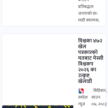
बनाउने
स्वास्थ्य
प्रतिबद्धता
खबर
जनाएको छ।
पोष्ट
माडी क्याम्पस,
प्रवास
खबर
पोष्ट
विश्वका ४७२
खेल
धर्म-
पत्रकारको
संस्कृति
मतबाट मेस्सी
पोष्ट
विश्वकप
२०२६ का
वन-
उत्कृष्ट
खेलाडी
वातावरण
पोष्ट
बिहिबार,
स्वदेश
साउन
कला-
न्यूज
०७, २०८३
साहित्य