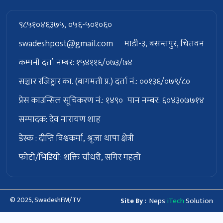
९८५१०४६३७५, ०५६-५०१०६०
swadeshpost@gmail.com
माडी-३, बसन्तपुर, चितवन
कम्पनी दर्ता नम्बर: १५४११६/०७३/७४
सञ्चार रजिष्ट्रार का. (बागमती प्र.) दर्ता नं.: ००१३६/०७९/८०
प्रेस काउन्सिल सूचिकरण नं.: १४९०
पान नम्बर: ६०४३०७७१४
सम्पादक: देव नारायण शाह
डेस्क : दीप्ति विश्वकर्मा, श्रृजा थापा क्षेत्री
फोटो/भिडियो: शक्ति चाैधरी, समिर महतो
© 2025, SwadeshFM/TV
Neps
iTech
Solution
Site By :