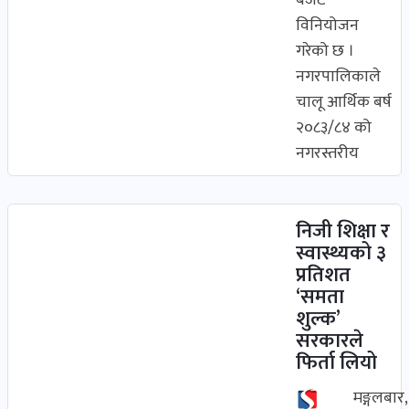
बजेट
विनियोजन
गरेको छ ।
नगरपालिकाले
चालू आर्थिक बर्ष
२०८३/८४ को
नगरस्तरीय
निजी शिक्षा र
स्वास्थ्यको ३
प्रतिशत
‘समता
शुल्क’
सरकारले
फिर्ता लियो
मङ्गलबार,