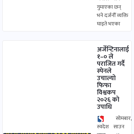
गुमाएका छन्
भने दर्जनौँ व्यक्ति
घाइते भएका
अर्जेन्टिनालाई
१–० ले
पराजित गर्दै
स्पेनले
उचाल्यो
फिफा
विश्वकप
२०२६ को
उपाधि
सोमबार,
स्वदेश
साउन