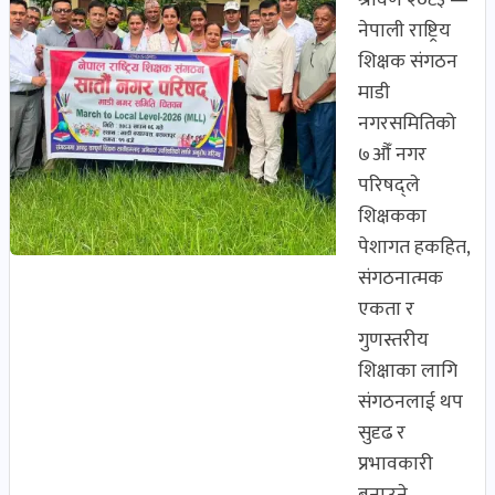
श्रावण २०८३ —
शिक्षा
नेपाली राष्ट्रिय
खबर
शिक्षक संगठन
पोष्ट
माडी
नगरसमितिको
बिपद-
७औँ नगर
जोखिम
परिषद्ले
पोष्ट
शिक्षकका
खेल
पेशागत हकहित,
र
संगठनात्मक
खेलाडी
एकता र
पोष्ट
गुणस्तरीय
शिक्षाका लागि
अपराध
संगठनलाई थप
खबर
सुदृढ र
पोष्ट
प्रभावकारी