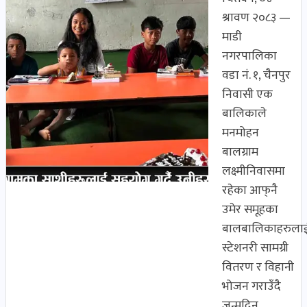
श्रावण २०८३ —
माडी
नगरपालिका
वडा नं. १, चैनपुर
निवासी एक
बालिकाले
मनमोहन
बालग्राम
लक्ष्मीनिवासमा
रहेका आफ्‌नै
उमेर समूहका
बालबालिकाहरुला
स्टेशनरी सामग्री
वितरण र विहानी
भोजन गराउँदै
जन्मदिन