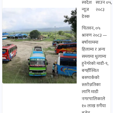
स्वदेश
साउन ०५,
न्यूज
२०८३
डेस्क
चितवन, ०५
श्रावण २०८३ —
बर्षायाममा
हिलाम्य र अन्य
समयमा धुलाम्य
हुनेगरेको माडी-९,
बगहीँस्थित
बसपार्कको
स्तरोन्नतिका
लागि माडी
नगरपालिकाले
१० लाख रुपैंया