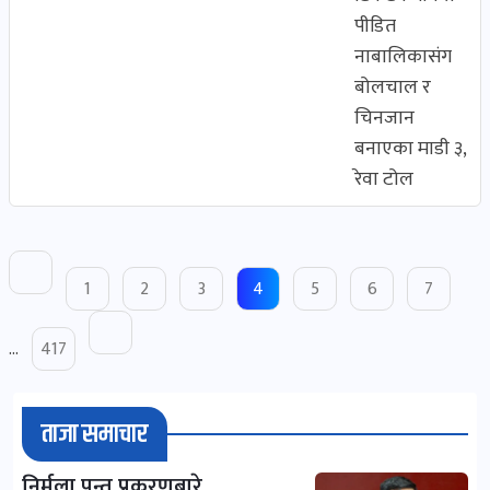
पीडित
नाबालिकासंग
बोलचाल र
चिनजान
बनाएका माडी ३,
रेवा टोल
1
2
3
4
5
6
7
…
417
ताजा समाचार
निर्मला पन्त प्रकरणबारे