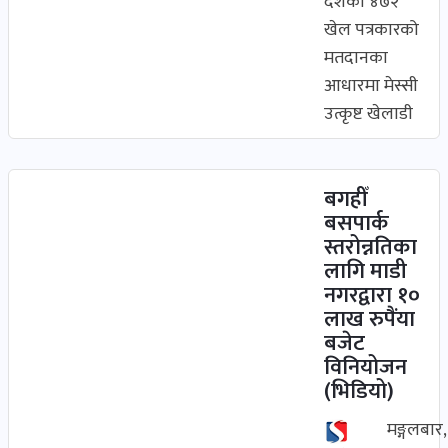
देशका ४७२
खेल पत्रकारको
मतदानका
आधारमा मेस्सी
उत्कृष्ट खेलाडी
बगहीँ
बसपार्क
स्तरोन्नतिका
लागि माडी
नगरद्वारा १०
लाख रुपैंया
बजेट
विनियोजन
(भिडियो)
मङ्गलबार,