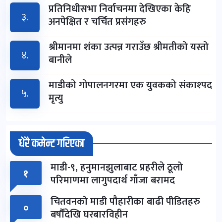
प्रतिनिधीसभा निर्वाचनमा देखिएका केहि
३.
अनपेक्षित र चर्चित प्रसंगहरु
श्रीमानमा शंका उत्पन्न गराउँछ श्रीमतीको यस्तो
४.
बानीले
माडीको गोपालनगरमा एक युवकको संकाश्पद
५.
मृत्यु
धेरै कमेन्ट गरिएका
माडी-९, हनुमानझुलाबाट प्रहरीले ठूलो
१
परिमाणमा लागुपदार्थ गाँजा बरामद
चितवनको माडी पौहारीका बाढी पीडितहरु
०
बर्षौंदेखि घरबारविहीन