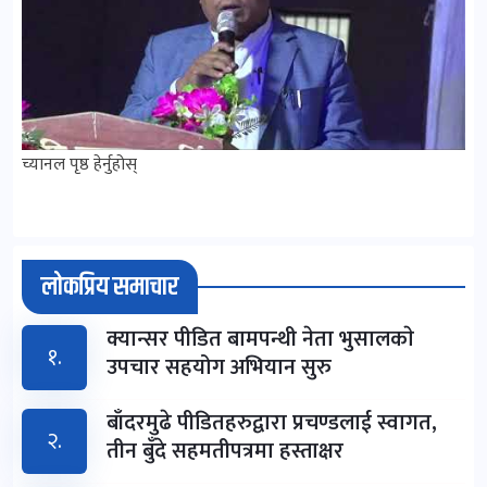
च्यानल पृष्ठ हेर्नुहोस्
लोकप्रिय समाचार
क्यान्सर पीडित बामपन्थी नेता भुसालकाे
१.
उपचार सहयोग अभियान सुरु
बाँदरमुढे पीडितहरुद्वारा प्रचण्डलाई स्वागत,
२.
तीन बुँदे सहमतीपत्रमा हस्ताक्षर