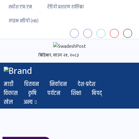
स्वदेश एफ.एम.
रेडियो प्रशारण तालिका
लाइभ अडियो (HD)
स्वदेशपोष्ट
विशेष
बिहिबार, साउन २१, २०८३
माडी
(स्थानीय)
खबर
माडी
चितवन
निर्वाचन
देश-प्रदेश
पोष्ट
विकास
कृषि
पर्यटन
शिक्षा
बिपद्
चितवन
खेल
अन्य
खबर
पोष्ट
देश-