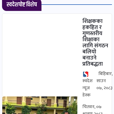
प्रदेश
स्वदेशपोष्ट विशेष
खबर
पोष्ट
शिक्षकका
हकहित र
विकास-
गुणस्तरीय
निर्माण
शिक्षाका
खबर
लागि संगठन
पोष्ट
बलियो
बनाउने
कृषि
प्रतिबद्धता
र
बिहिबार,
कृषक
स्वदेश
साउन
पोष्ट
न्यूज
०७, २०८३
पर्यटन
डेस्क
खबर
चितवन, ०७
पोष्ट