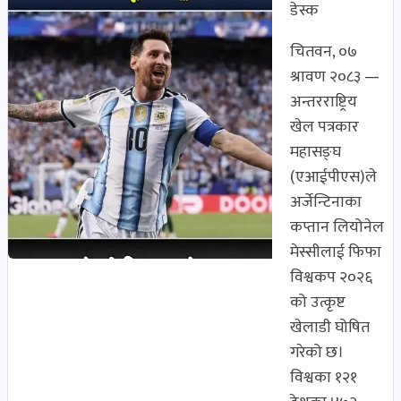
डेस्क
पोष्ट
चितवन, ०७
भिडियो-
श्रावण २०८३ —
पडकास्ट
अन्तरराष्ट्रिय
पोष्ट
खेल पत्रकार
व्यक्ति-
महासङ्घ
व्यक्तित्व
(एआईपीएस)ले
पोष्ट
अर्जेन्टिनाका
कप्तान लियोनेल
विचार-
मेस्सीलाई फिफा
ब्लग
विश्वकप २०२६
पोष्ट
को उत्कृष्ट
खेलाडी घोषित
गरेको छ।
विश्वका १२१