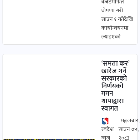
बजेटमार्फत
घोषणा गरी
साउन १ गतेदेखि
कार्यान्वयनमा
ल्याइएको
‘समता कर’
खारेज गर्ने
सरकारको
निर्णयको
गगन
थापाद्वारा
स्वागत
मङ्गलबार,
स्वदेश
साउन ०५,
न्यूज
२०८३