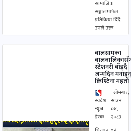
सामाजिक
सञ्जालमार्फत
प्रतिक्रिया दिँदै
उनले उक्त
बालग्रामका
बालबालिकासँ
स्टेशनरी बाँड्दै
जन्मदिन मनाइन्
क्रिश्टिना महतो
सोमबार,
स्वदेश
साउन
न्यूज
०४,
डेस्क
२०८३
चितवन, ०४