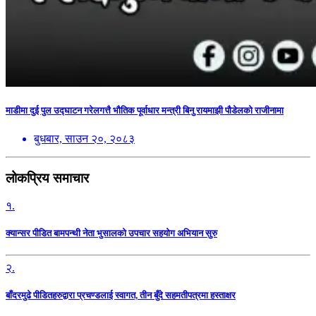
माडीमा दुई पुल उद्घाटन गरेलगत्तै भौतिक पूर्वाधार मन्त्री बिनु रायमाझी पौडेलको राजीनामा
बुधबार, साउन २०, २०८३
लोकप्रिय समाचार
१.
क्यान्सर पीडित बामपन्थी नेता भुसालकाे उपचार सहयोग अभियान सुरु
२.
बाँदरमुढे पीडितहरुद्वारा प्रचण्डलाई स्वागत, तीन बुँदे सहमतीपत्रमा हस्ताक्षर