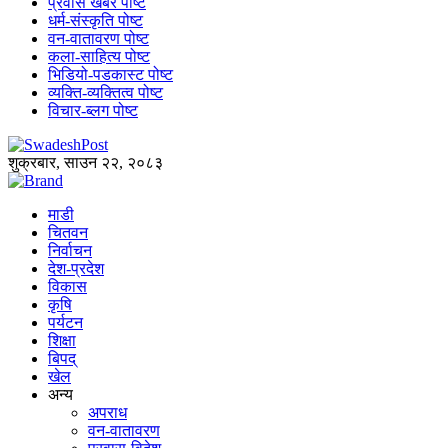
प्रवास खबर पोष्ट
धर्म-संस्कृति पोष्ट
वन-वातावरण पोष्ट
कला-साहित्य पोष्ट
भिडियो-पडकास्ट पोष्ट
व्यक्ति-व्यक्तित्व पोष्ट
विचार-ब्लग पोष्ट
शुक्रबार, साउन २२, २०८३
माडी
चितवन
निर्वाचन
देश-प्रदेश
विकास
कृषि
पर्यटन
शिक्षा
बिपद्
खेल
अन्य
अपराध
वन-वातावरण