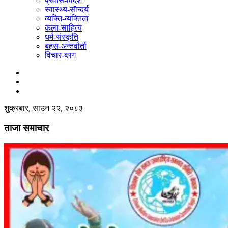
प्रवास-विदेश
स्वास्थ्य-साैन्दर्य
व्यक्ति-व्यक्तित्व
कला-साहित्य
धर्म-संस्कृति
बहस-अन्तर्वार्ता
विचार-ब्लग
शुक्रबार, साउन २२, २०८३
ताजा समाचार