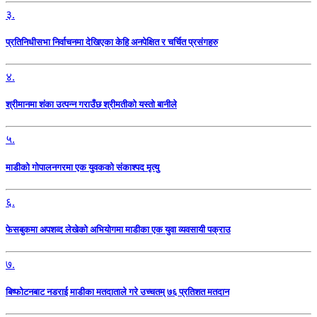
३.
प्रतिनिधीसभा निर्वाचनमा देखिएका केहि अनपेक्षित र चर्चित प्रसंगहरु
४.
श्रीमानमा शंका उत्पन्न गराउँछ श्रीमतीको यस्तो बानीले
५.
माडीको गोपालनगरमा एक युवकको संकाश्पद मृत्यु
६.
फेसबुकमा अपशव्द लेखेको अभियोगमा माडीका एक युवा व्यवसायी पक्राउ
७.
बिष्फोटनबाट नडराई माडीका मतदाताले गरे उच्चतम् ७६ प्रतिशत मतदान